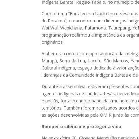
Indígena Barata, Região Tabaio, no município de
Com o tema “Fortalecer a União em defesa dos 
de Roraima”, o encontro reuniu lideranças indíg
Wai Wai, Wapichana, Patamona, Taurepang, Ye’k
programação reafirmou a importância da organiz
originários.
A abertura contou com apresentação das delega
Murupú, Serra da Lua, Itacutu, São Marcos, Yan
Cultural Indígena, espaço dedicado à valorizaçã
lideranças da Comunidade Indígena Barata e da 
Durante a assembleia, estiveram presentes coor
agentes indígenas de saúde, artesãs, benzedeira
e anciãs, fortalecendo o papel das mulheres na 
territórios. Também foram realizados acordos de
as ações desenvolvidas pela OMIR junto às com
Romper o silêncio e proteger a vida
Na sexta-feira (8), Giovana Mandulão participo