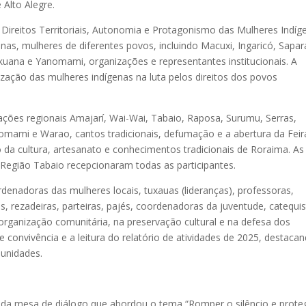
 Alto Alegre.
Direitos Territoriais, Autonomia e Protagonismo das Mulheres Indíg
enas, mulheres de diferentes povos, incluindo Macuxi, Ingaricó, Sapar
uana e Yanomami, organizações e representantes institucionais. A
ação das mulheres indígenas na luta pelos direitos dos povos
ções regionais Amajarí, Wai-Wai, Tabaio, Raposa, Surumu, Serras,
omami e Warao, cantos tradicionais, defumação e a abertura da Feir
o da cultura, artesanato e conhecimentos tradicionais de Roraima. As
Região Tabaio recepcionaram todas as participantes.
denadoras das mulheres locais, tuxauas (lideranças), professoras,
s, rezadeiras, parteiras, pajés, coordenadoras da juventude, catequi
organização comunitária, na preservação cultural e na defesa dos
 convivência e a leitura do relatório de atividades de 2025, destaca
unidades.
u da mesa de diálogo que abordou o tema “Romper o silêncio e prote