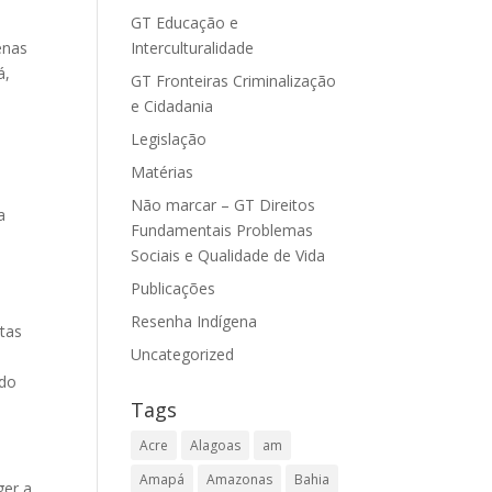
GT Educação e
Interculturalidade
enas
á,
GT Fronteiras Criminalização
e Cidadania
Legislação
Matérias
Não marcar – GT Direitos
a
Fundamentais Problemas
Sociais e Qualidade de Vida
Publicações
Resenha Indígena
stas
Uncategorized
ndo
Tags
Acre
Alagoas
am
Amapá
Amazonas
Bahia
ger a