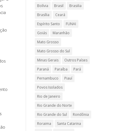
os
Bolívia
Brasil
Brasilia
ncia
Brasília
Ceará
Espírito Santo
FUNAI
ação
Goiás
Maranhão
Mato Grosso
Mato Grosso do Sul
Minas Gerais
Outros Países
dos
Paraná
Paraíba
Pará
Pernambuco
Piauí
Povos Isolados
ento
Rio de Janeiro
Rio Grande do Norte
s
Rio Grande do Sul
Rondônia
Roraima
Santa Catarina
ção