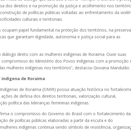
sa dos direitos e na promoção da justiça e acolhimento nos territóri
construção de políticas públicas voltadas ao enfrentamento da violê
icidades culturais e territoriais.
as ocupam papel fundamental na proteção dos territórios, na preserv
icas que garantam dignidade, autonomia e justiça social para as
o diálogo direto com as mulheres indígenas de Roraima. Ouvir suas
 o compromisso do Ministério dos Povos Indígenas com a promoção 
das mulheres indígenas nos territórios”, destacou Giovana Mandulão.
 indígena de Roraima
ndígenas de Roraima (OMIR) possui atuação histórica no fortalecim
es de defesa dos direitos territoriais, valorização cultural,
ção política das lideranças femininas indígenas.
afirma o compromisso do Governo do Brasil com o fortalecimento da
ão de políticas públicas elaboradas a partir da escuta e do
mulheres indígenas continua sendo símbolo de resistência, organiza