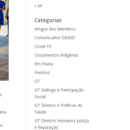
« jul
Categorias
Artigos dos Membros
Comunicados OBIND
Covid-19
Documentos Indígenas
Em Pauta
Eventos
GT
GT Diálogo e Participação
s
Social
GT Direitos e Políticas de
Saúde
vana
GT Direitos Humanos Justiça
de
e Reparação