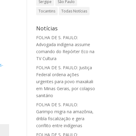
Sergipe
São Paulo
Tocantins
Todas Notícias
Notícias
FOLHA DE S. PAULO:
Advogada indígena assume
comando do Repórter Eco na
TV Cultura
s-
FOLHA DE S. PAULO: Justiça
Federal ordena ações
urgentes para povo maxakali
em Minas Gerais, por colapso
sanitário
FOLHA DE S. PAULO:
Garimpo migra na amazônia,
dribla fiscalização e gera
conflito entre indígenas
FOLHA DE S. PAULO: