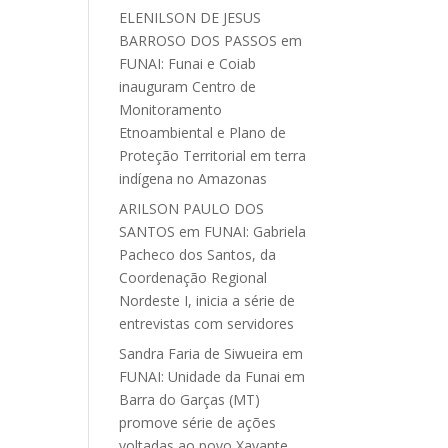
ELENILSON DE JESUS
BARROSO DOS PASSOS
em
FUNAI: Funai e Coiab
inauguram Centro de
Monitoramento
Etnoambiental e Plano de
Proteção Territorial em terra
indígena no Amazonas
ARILSON PAULO DOS
SANTOS
em
FUNAI: Gabriela
Pacheco dos Santos, da
Coordenação Regional
Nordeste I, inicia a série de
entrevistas com servidores
Sandra Faria de Siwueira
em
FUNAI: Unidade da Funai em
Barra do Garças (MT)
promove série de ações
voltadas ao povo Xavante