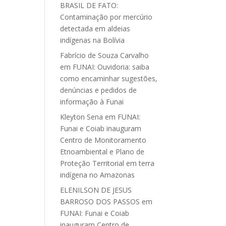
BRASIL DE FATO:
Contaminação por mercúrio
detectada em aldeias
indígenas na Bolívia
Fabrício de Souza Carvalho
em
FUNAI: Ouvidoria: saiba
como encaminhar sugestões,
denúncias e pedidos de
informação à Funai
Kleyton Sena
em
FUNAI:
Funai e Coiab inauguram
Centro de Monitoramento
Etnoambiental e Plano de
Proteção Territorial em terra
indígena no Amazonas
ELENILSON DE JESUS
BARROSO DOS PASSOS
em
FUNAI: Funai e Coiab
inauguram Centro de