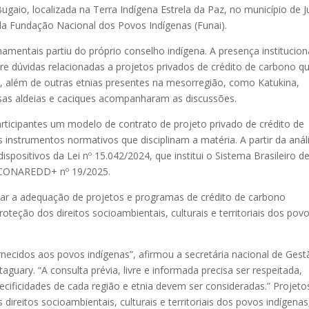
Bugaio, localizada na Terra Indígena Estrela da Paz, no município de J
a Fundação Nacional dos Povos Indígenas (Funai).
amentais partiu do próprio conselho indígena. A presença institucion
re dúvidas relacionadas a projetos privados de crédito de carbono q
além de outras etnias presentes na mesorregião, como Katukina,
rsas aldeias e caciques acompanharam as discussões.
ticipantes um modelo de contrato de projeto privado de crédito de
instrumentos normativos que disciplinam a matéria. A partir da anál
ositivos da Lei nº 15.042/2024, que institui o Sistema Brasileiro d
 CONAREDD+ nº 19/2025.
ar a adequação de projetos e programas de crédito de carbono
oteção dos direitos socioambientais, culturais e territoriais dos pov
necidos aos povos indígenas”, afirmou a secretária nacional de Gest
taguary. “A consulta prévia, livre e informada precisa ser respeitada,
cificidades de cada região e etnia devem ser consideradas.” Projeto
ireitos socioambientais, culturais e territoriais dos povos indígenas