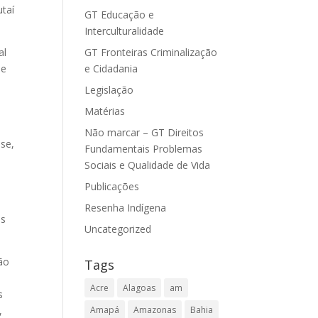
utaí
GT Educação e
Interculturalidade
GT Fronteiras Criminalização
al
e Cidadania
ue
Legislação
Matérias
Não marcar – GT Direitos
ise,
Fundamentais Problemas
e
Sociais e Qualidade de Vida
Publicações
Resenha Indígena
os
Uncategorized
ão
Tags
Acre
Alagoas
am
s
Amapá
Amazonas
Bahia
,