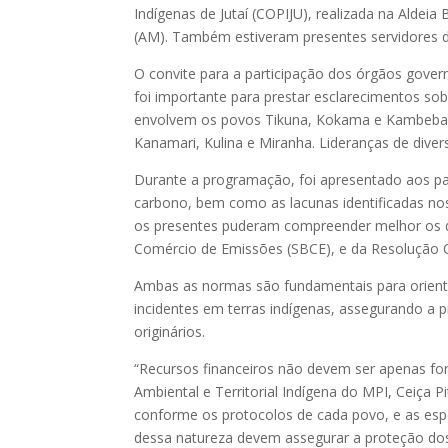
Indígenas de Jutaí (COPIJU), realizada na Aldeia 
(AM). Também estiveram presentes servidores d
O convite para a participação dos órgãos govern
foi importante para prestar esclarecimentos sob
envolvem os povos Tikuna, Kokama e Kambeba, 
Kanamari, Kulina e Miranha. Lideranças de dive
Durante a programação, foi apresentado aos par
carbono, bem como as lacunas identificadas nos 
os presentes puderam compreender melhor os disp
Comércio de Emissões (SBCE), e da Resolução
Ambas as normas são fundamentais para orient
incidentes em terras indígenas, assegurando a pr
originários.
“Recursos financeiros não devem ser apenas for
Ambiental e Territorial Indígena do MPI, Ceiça Pi
conforme os protocolos de cada povo, e as espe
dessa natureza devem assegurar a proteção dos d