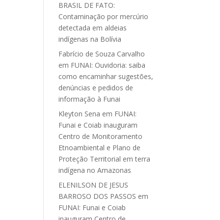
BRASIL DE FATO:
Contaminação por mercúrio
detectada em aldeias
indígenas na Bolívia
Fabrício de Souza Carvalho
em
FUNAI: Ouvidoria: saiba
como encaminhar sugestões,
denúncias e pedidos de
informação à Funai
Kleyton Sena
em
FUNAI:
Funai e Coiab inauguram
Centro de Monitoramento
Etnoambiental e Plano de
Proteção Territorial em terra
indígena no Amazonas
ELENILSON DE JESUS
BARROSO DOS PASSOS
em
FUNAI: Funai e Coiab
inauguram Centro de