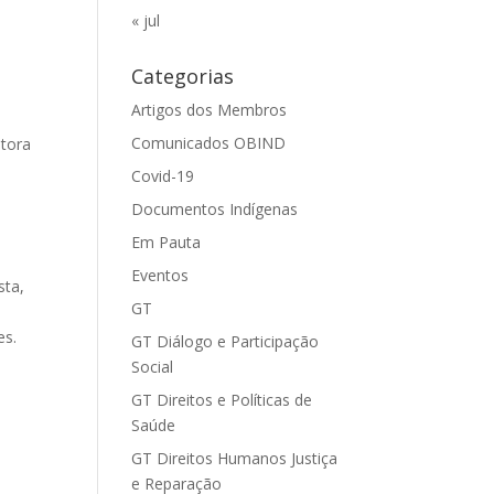
« jul
Categorias
Artigos dos Membros
Comunicados OBIND
etora
Covid-19
Documentos Indígenas
Em Pauta
Eventos
sta,
GT
es.
GT Diálogo e Participação
Social
GT Direitos e Políticas de
Saúde
GT Direitos Humanos Justiça
e Reparação