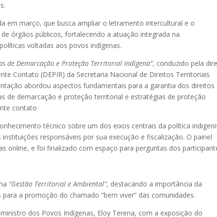
s.
ada em março, que busca ampliar o letramento intercultural e o
de órgãos públicos, fortalecendo a atuação integrada na
líticas voltadas aos povos indígenas.
cas de Demarcação e Proteção Territorial Indígena”
, conduzido pela dir
e Contato (DEPIR) da Secretaria Nacional de Direitos Territoriais
entação abordou aspectos fundamentais para a garantia dos direitos
icas de demarcação e proteção territorial e estratégias de proteção
ente contato
nhecimento técnico sobre um dos eixos centrais da política indigeni
instituições responsáveis por sua execução e fiscalização. O painel
 online, e foi finalizado com espaço para perguntas dos participant
ema
“Gestão Territorial e Ambiental”
, destacando a importância da
nas para a promoção do chamado “bem viver” das comunidades.
o ministro dos Povos Indígenas, Eloy Terena, com a exposição do