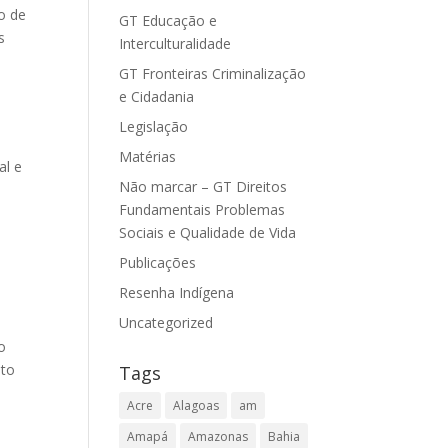
ão de
GT Educação e
s
Interculturalidade
GT Fronteiras Criminalização
e Cidadania
Legislação
Matérias
al e
Não marcar – GT Direitos
Fundamentais Problemas
Sociais e Qualidade de Vida
Publicações
e
Resenha Indígena
Uncategorized
o
nto
Tags
Acre
Alagoas
am
Amapá
Amazonas
Bahia