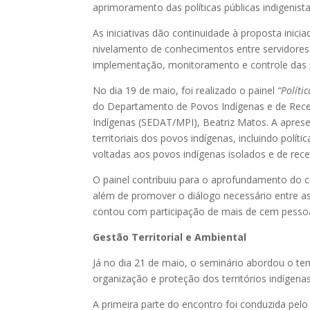
aprimoramento das políticas públicas indigenista
As iniciativas dão continuidade à proposta inici
nivelamento de conhecimentos entre servidores 
implementação, monitoramento e controle das po
No dia 19 de maio, foi realizado o painel
“Políti
do Departamento de Povos Indígenas e de Recent
Indígenas (SEDAT/MPI), Beatriz Matos. A apres
territoriais dos povos indígenas, incluindo polít
voltadas aos povos indígenas isolados e de rec
O painel contribuiu para o aprofundamento do co
além de promover o diálogo necessário entre as 
contou com participação de mais de cem pessoas
Gestão Territorial e Ambiental
Já no dia 21 de maio, o seminário abordou o t
organização e proteção dos territórios indíge
A primeira parte do encontro foi conduzida pel