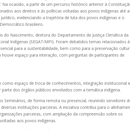
”
. Na ocasião, a partir de um percurso histórico anterior à Constituiç
nados aos direitos e às políticas voltadas aos povos indígenas até a
rídico, evidenciando a trajetória de luta dos povos indígenas e o
Democrático brasileiro.
lis do Nascimento, diretora do Departamento de Justiça Climática da
itorial Indígenas (SEGAT/MPI). Foram debatidos temas relacionados à
sencial para a sustentabilidade, bem como para a preservação cultur
ém houve espaço para interação, com perguntas de participantes de
 como espaço de troca de conhecimentos, integração institucional 
 parte dos órgãos públicos envolvidos com a temática indígena.
 Seminários, de forma remota ou presencial, reunindo servidores d
iversas instituições parceiras. A iniciativa contribui para o alinhame
 organizações parceiras, com ampliação da compreensão sobre os
s voltadas aos povos indígenas.