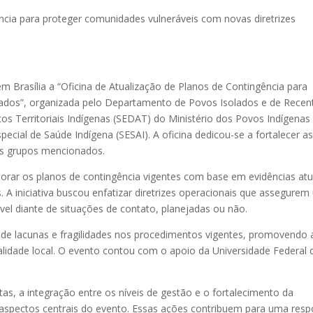
ncia para proteger comunidades vulneráveis com novas diretrizes
em Brasília a “Oficina de Atualização de Planos de Contingência para
ados”, organizada pelo Departamento de Povos Isolados e de Recen
tos Territoriais Indígenas (SEDAT) do Ministério dos Povos Indígenas
pecial de Saúde Indígena (SESAI). A oficina dedicou-se a fortalecer a
aos grupos mencionados.
rimorar os planos de contingência vigentes com base em evidências atu
s. A iniciativa buscou enfatizar diretrizes operacionais que assegure
ível diante de situações de contato, planejadas ou não.
ção de lacunas e fragilidades nos procedimentos vigentes, promovendo 
alidade local. O evento contou com o apoio da Universidade Federal 
as, a integração entre os níveis de gestão e o fortalecimento da
aspectos centrais do evento. Essas ações contribuem para uma resp