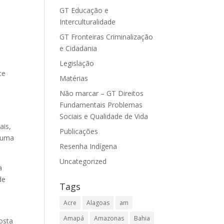
GT Educação e
Interculturalidade
GT Fronteiras Criminalização
e Cidadania
Legislação
te
Matérias
Não marcar – GT Direitos
s
Fundamentais Problemas
Sociais e Qualidade de Vida
ais,
Publicações
m uma
Resenha Indígena
Uncategorized
a
de
Tags
Acre
Alagoas
am
Amapá
Amazonas
Bahia
osta