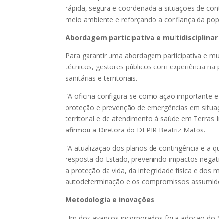
rápida, segura e coordenada a situações de con
meio ambiente e reforçando a confiança da pop
Abordagem participativa e multidisciplinar
Para garantir uma abordagem participativa e mult
técnicos, gestores públicos com experiência n
sanitárias e territoriais.
“A oficina configura-se como ação importante e
proteção e prevenção de emergências em situa
territorial e de atendimento à saúde em Terras
afirmou a Diretora do DEPIR Beatriz Matos.
“A atualização dos planos de contingência e a q
resposta do Estado, prevenindo impactos negat
a proteção da vida, da integridade física e do
autodeterminação e os compromissos assumidos p
Metodologia e inovações
Um dos avanços incorporados foi a adoção do Si