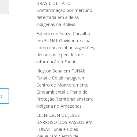
BRASIL DE FATO:
Contaminação por mercúrio
detectada em aldeias
indígenas na Bolívia
Fabrício de Souza Carvalho
em
FUNAI: Ouvidoria: saiba
como encaminhar sugestões,
denúncias e pedidos de
informação à Funai
Kleyton Sena
em
FUNAI:
Funai e Coiab inauguram
Centro de Monitoramento
Etnoambiental e Plano de
Proteção Territorial em terra
indígena no Amazonas
ELENILSON DE JESUS
BARROSO DOS PASSOS
em
FUNAI: Funai e Coiab
inauguram Centro de