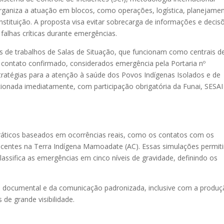
rganiza a atuação em blocos, como operações, logística, planejame
instituição. A proposta visa evitar sobrecarga de informações e decis
falhas críticas durante emergências.
os de trabalhos de Salas de Situação, que funcionam como centrais d
contato confirmado, considerados emergência pela Portaria nº
estratégias para a atenção à saúde dos Povos Indígenas Isolados e de
cionada imediatamente, com participação obrigatória da Funai, SESAI
 práticos baseados em ocorrências reais, como os contatos com os
recentes na Terra Indígena Mamoadate (AC). Essas simulações permit
classifica as emergências em cinco níveis de gravidade, definindo os
o documental e da comunicação padronizada, inclusive com a produ
 de grande visibilidade.