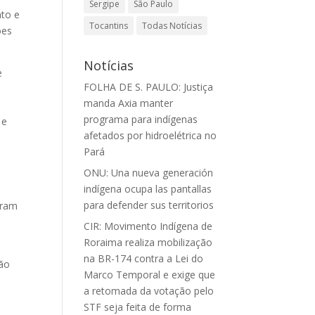
Sergipe
São Paulo
nto e
Tocantins
Todas Notícias
ões
Notícias
e
FOLHA DE S. PAULO: Justiça
manda Axia manter
programa para indígenas
 e
afetados por hidroelétrica no
Pará
ONU: Una nueva generación
indígena ocupa las pantallas
para defender sus territorios
iram
CIR: Movimento Indígena de
Roraima realiza mobilização
na BR-174 contra a Lei do
ção
Marco Temporal e exige que
a retomada da votação pelo
STF seja feita de forma