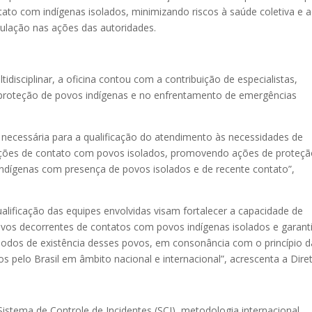
tato com indígenas isolados, minimizando riscos à saúde coletiva e 
ulação nas ações das autoridades.
idisciplinar, a oficina contou com a contribuição de especialistas,
a proteção de povos indígenas e no enfrentamento de emergências
 necessária para a qualificação do atendimento às necessidades de
ções de contato com povos isolados, promovendo ações de proteç
 Indígenas com presença de povos isolados e de recente contato”,
ualificação das equipes envolvidas visam fortalecer a capacidade de
ivos decorrentes de contatos com povos indígenas isolados e garant
s modos de existência desses povos, em consonância com o princípio d
elo Brasil em âmbito nacional e internacional”, acrescenta a Diret
stema de Controle de Incidentes (SCI), metodologia internacional