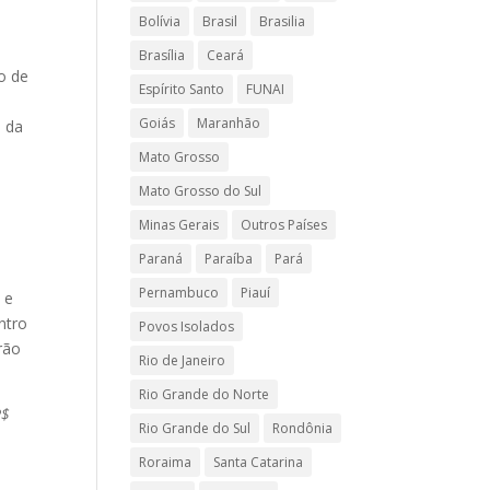
Bolívia
Brasil
Brasilia
Brasília
Ceará
o de
Espírito Santo
FUNAI
Goiás
Maranhão
e da
Mato Grosso
Mato Grosso do Sul
Minas Gerais
Outros Países
Paraná
Paraíba
Pará
Pernambuco
Piauí
 e
ntro
Povos Isolados
rão
Rio de Janeiro
Rio Grande do Norte
R$
Rio Grande do Sul
Rondônia
Roraima
Santa Catarina