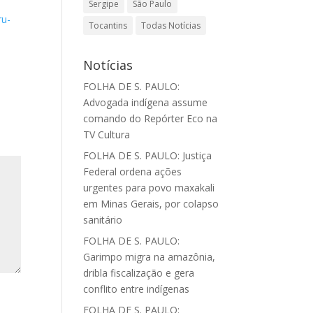
Sergipe
São Paulo
ru-
Tocantins
Todas Notícias
Notícias
FOLHA DE S. PAULO:
Advogada indígena assume
comando do Repórter Eco na
TV Cultura
FOLHA DE S. PAULO: Justiça
Federal ordena ações
urgentes para povo maxakali
em Minas Gerais, por colapso
sanitário
FOLHA DE S. PAULO:
Garimpo migra na amazônia,
dribla fiscalização e gera
conflito entre indígenas
FOLHA DE S. PAULO: