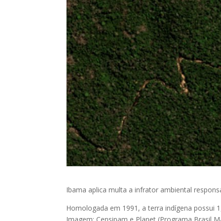
Ibama aplica multa a infrator ambiental respon
Homologada em 1991, a terra indígena possui 1,
Imagem: Censipam e Planet (Programa Brasil M