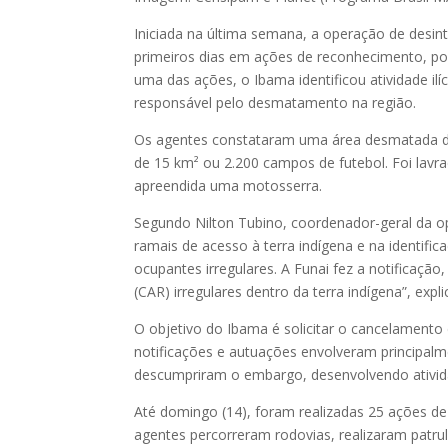
Iniciada na última semana, a operação de desi
primeiros dias em ações de reconhecimento, pol
uma das ações, o Ibama identificou atividade ilí
responsável pelo desmatamento na região.
Os agentes constataram uma área desmatada de 
de 15 km² ou 2.200 campos de futebol. Foi lavra
apreendida uma motosserra.
Segundo Nilton Tubino, coordenador-geral da op
ramais de acesso à terra indígena e na identifi
ocupantes irregulares. A Funai fez a notificaçã
(CAR) irregulares dentro da terra indígena”, expli
O objetivo do Ibama é solicitar o cancelamento 
notificações e autuações envolveram principalm
descumpriram o embargo, desenvolvendo ativid
Até domingo (14), foram realizadas 25 ações de c
agentes percorreram rodovias, realizaram patru