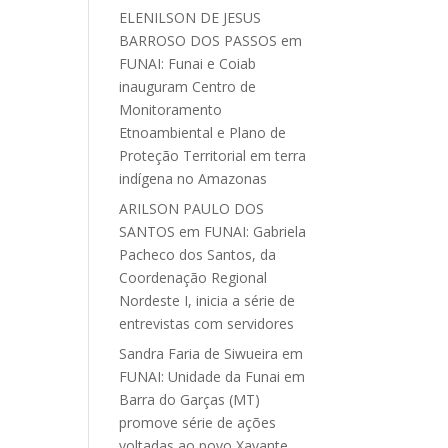
ELENILSON DE JESUS
BARROSO DOS PASSOS
em
FUNAI: Funai e Coiab
inauguram Centro de
Monitoramento
Etnoambiental e Plano de
Proteção Territorial em terra
indígena no Amazonas
ARILSON PAULO DOS
SANTOS
em
FUNAI: Gabriela
Pacheco dos Santos, da
Coordenação Regional
Nordeste I, inicia a série de
entrevistas com servidores
Sandra Faria de Siwueira
em
FUNAI: Unidade da Funai em
Barra do Garças (MT)
promove série de ações
voltadas ao povo Xavante