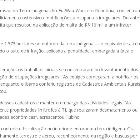
ntrusão na Terra Indígena Uru-Eu-Wau-Wau, em Rondônia, concentrou
iciamento ostensivo e notificações a ocupantes irregulares. Durante
cita que resultou na aplicação de multa de R$ 10 mil a um infrator
1.573 hectares no entorno da terra indígena — o equivalente a cer
do o auto de infração, aplicada a penalidade, embargada a área e
eração, os trabalhos iniciais se concentraram no levantamento dos
cação de ocupações irregulares. “As equipes começaram a notificar os
o, enquanto o Ibama conferiu registros de Cadastros Ambientais Rurai
cou.
desses cadastros e manter o embargo das atividades ilegais. “As
ente propriedades limítrofes à TI, que realizaram desmatamento ou
ades econômicas”, acrescentou Tubino.
ontrole e fiscalização no interior e entorno da terra indígena. Os
lhamento terrestre e aéreo, reconhecimento da região e buscas por