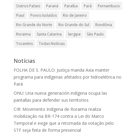
Outros Países
Paraná
Paraíba
Pará
Pernambuco
Piauí
Povos Isolados
Rio de Janeiro
Rio Grande do Norte
Rio Grande do Sul
Rondônia
Roraima
Santa Catarina
Sergipe
São Paulo
Tocantins
Todas Notícias
Notícias
FOLHA DE S. PAULO: Justiça manda Axia manter
programa para indígenas afetados por hidroelétrica no
Pará
ONU: Una nueva generación indígena ocupa las
pantallas para defender sus territorios
CIR: Movimento Indígena de Roraima realiza
mobilização na BR-174 contra a Lei do Marco
Temporal e exige que a retomada da votação pelo
STF seja feita de forma presencial