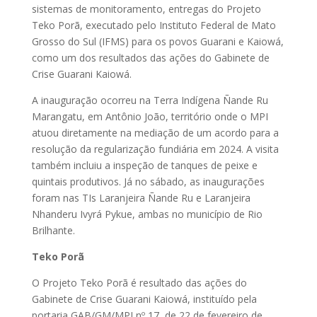
sistemas de monitoramento, entregas do Projeto
Teko Porã, executado pelo Instituto Federal de Mato
Grosso do Sul (IFMS) para os povos Guarani e Kaiowá,
como um dos resultados das ações do Gabinete de
Crise Guarani Kaiowá.
A inauguração ocorreu na Terra Indígena Ñande Ru
Marangatu, em Antônio João, território onde o MPI
atuou diretamente na mediação de um acordo para a
resolução da regularização fundiária em 2024. A visita
também incluiu a inspeção de tanques de peixe e
quintais produtivos. Já no sábado, as inaugurações
foram nas TIs Laranjeira Ñande Ru e Laranjeira
Nhanderu Ivyrá Pykue, ambas no município de Rio
Brilhante.
Teko Porã
O Projeto Teko Porã​​ é resultado das ações do
Gabinete de Crise Guarani Kaiowá, instituído pela
portaria GAB/GM/MPI nº 17, de 22 de fevereiro de