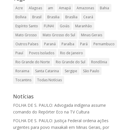
Acre
Alagoas
am
Amapá
Amazonas
Bahia
Bolívia
Brasil
Brasilia
Brasília
Ceará
Espírito Santo
FUNAI
Goiás
Maranhão
Mato Grosso
Mato Grosso do Sul
Minas Gerais
Outros Países
Paraná
Paraíba
Pará
Pernambuco
Piauí
Povos Isolados
Rio de Janeiro
Rio Grande do Norte
Rio Grande do Sul
Rondônia
Roraima
Santa Catarina
Sergipe
São Paulo
Tocantins
Todas Notícias
Notícias
FOLHA DE S. PAULO: Advogada indígena assume
comando do Repórter Eco na TV Cultura
FOLHA DE S. PAULO: Justiça Federal ordena ações
urgentes para povo maxakali em Minas Gerais, por