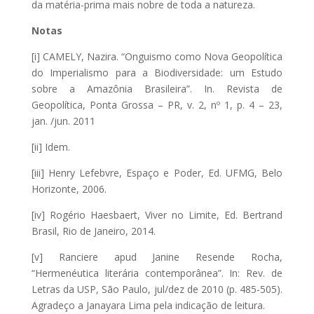
da matéria-prima mais nobre de toda a natureza.
Notas
[i] CAMELY, Nazira. “Onguismo como Nova Geopolítica
do Imperialismo para a Biodiversidade: um Estudo
sobre a Amazônia Brasileira”. In. Revista de
Geopolítica, Ponta Grossa – PR, v. 2, nº 1, p. 4 – 23,
jan. /jun. 2011
[ii] Idem.
[iii] Henry Lefebvre, Espaço e Poder, Ed. UFMG, Belo
Horizonte, 2006.
[iv] Rogério Haesbaert, Viver no Limite, Ed. Bertrand
Brasil, Rio de Janeiro, 2014.
[v] Ranciere apud Janine Resende Rocha,
“Hermenéutica literária contemporânea”. In: Rev. de
Letras da USP, São Paulo, jul/dez de 2010 (p. 485-505).
Agradeço a Janayara Lima pela indicação de leitura.