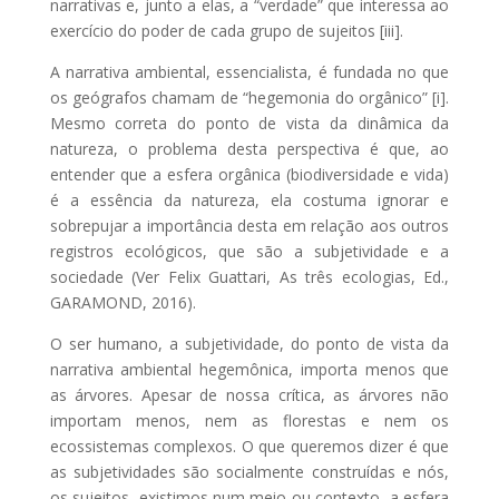
narrativas e, junto a elas, a “verdade” que interessa ao
exercício do poder de cada grupo de sujeitos [iii].
A narrativa ambiental, essencialista, é fundada no que
os geógrafos chamam de “hegemonia do orgânico” [i].
Mesmo correta do ponto de vista da dinâmica da
natureza, o problema desta perspectiva é que, ao
entender que a esfera orgânica (biodiversidade e vida)
é a essência da natureza, ela costuma ignorar e
sobrepujar a importância desta em relação aos outros
registros ecológicos, que são a subjetividade e a
sociedade (Ver Felix Guattari, As três ecologias, Ed.,
GARAMOND, 2016).
O ser humano, a subjetividade, do ponto de vista da
narrativa ambiental hegemônica, importa menos que
as árvores. Apesar de nossa crítica, as árvores não
importam menos, nem as florestas e nem os
ecossistemas complexos. O que queremos dizer é que
as subjetividades são socialmente construídas e nós,
os sujeitos, existimos num meio ou contexto, a esfera