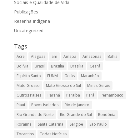
Sociais e Qualidade de Vida
Publicações
Resenha Indígena
Uncategorized
Tags
Acre
Alagoas
am
Amapá
Amazonas
Bahia
Bolívia
Brasil
Brasilia
Brasília
Ceará
Espírito Santo
FUNAI
Goiás
Maranhão
Mato Grosso
Mato Grosso do Sul
Minas Gerais
Outros Países
Paraná
Paraíba
Pará
Pernambuco
Piauí
Povos Isolados
Rio de Janeiro
Rio Grande do Norte
Rio Grande do Sul
Rondônia
Roraima
Santa Catarina
Sergipe
São Paulo
Tocantins
Todas Notícias