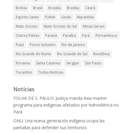
Bolívia
Brasil
Brasilia
Brasília
Ceará
Espírito Santo
FUNAI
Goiás
Maranhão
Mato Grosso
Mato Grosso do Sul
Minas Gerais
Outros Países
Paraná
Paraíba
Pará
Pernambuco
Piauí
Povos Isolados
Rio de Janeiro
Rio Grande do Norte
Rio Grande do Sul
Rondônia
Roraima
Santa Catarina
Sergipe
São Paulo
Tocantins
Todas Notícias
Notícias
FOLHA DE S. PAULO: Justiça manda Axia manter
programa para indígenas afetados por hidroelétrica no
Pará
ONU: Una nueva generación indígena ocupa las
pantallas para defender sus territorios