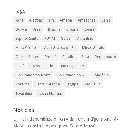
Tags
Acre
Alagoas
am
Amapá
Amazonas
Bahia
Bolívia
Brasil
Brasilia
Brasília
Ceará
Espírito Santo
FUNAI
Goiás
Maranhão
Mato Grosso
Mato Grosso do Sul
Minas Gerais
Outros Países
Paraná
Paraíba
Pará
Pernambuco
Piauí
Povos Isolados
Rio de Janeiro
Rio Grande do Norte
Rio Grande do Sul
Rondônia
Roraima
Santa Catarina
Sergipe
São Paulo
Tocantins
Todas Notícias
Notícias
CTI: CTI disponibiliza o PGTA da Terra Indígena Andirá-
Marau, construído pelo povo Sateré-Mawé