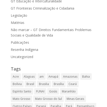
GT Educação e Interculturalidade
GT Fronteiras Criminalização e Cidadania
Legislação
Matérias
Não marcar – GT Direitos Fundamentais Problemas
Sociais e Qualidade de Vida
Publicações
Resenha Indígena
Uncategorized
Tags
Acre
Alagoas
am
Amapá
Amazonas
Bahia
Bolívia
Brasil
Brasilia
Brasília
Ceará
Espírito Santo
FUNAI
Goiás
Maranhão
Mato Grosso
Mato Grosso do Sul
Minas Gerais
Outros Países
Paraná
Paraíba
Pará
Pernambuco