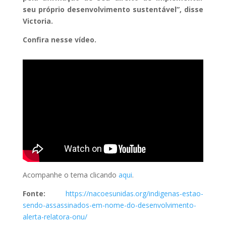
seu próprio desenvolvimento sustentável”, disse
Victoria.
Confira nesse vídeo.
Acompanhe o tema clicando
aqui
.
Fonte:
https://nacoesunidas.org/indigenas-estao-
sendo-assassinados-em-nome-do-desenvolvimento-
alerta-relatora-onu/