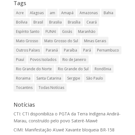
Tags
Acre
Alagoas
am
Amapá
Amazonas
Bahia
Bolívia
Brasil
Brasilia
Brasília
Ceará
Espírito Santo
FUNAI
Goiás
Maranhão
Mato Grosso
Mato Grosso do Sul
Minas Gerais
Outros Países
Paraná
Paraíba
Pará
Pernambuco
Piauí
Povos Isolados
Rio de Janeiro
Rio Grande do Norte
Rio Grande do Sul
Rondônia
Roraima
Santa Catarina
Sergipe
São Paulo
Tocantins
Todas Notícias
Notícias
CTI: CTI disponibiliza o PGTA da Terra Indígena Andirá-
Marau, construído pelo povo Sateré-Mawé
CIMI: Manifestação A’uwé Xavante bloqueia BR-158