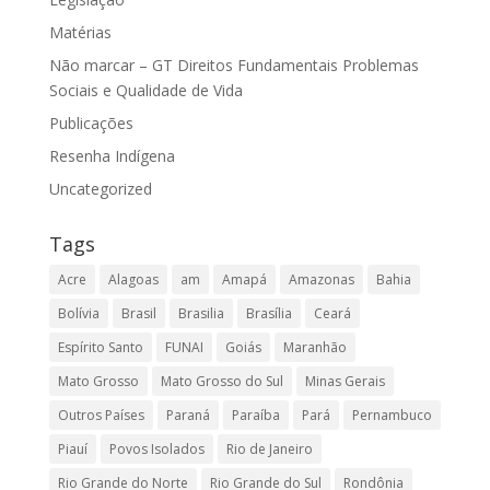
Matérias
Não marcar – GT Direitos Fundamentais Problemas
Sociais e Qualidade de Vida
Publicações
Resenha Indígena
Uncategorized
Tags
Acre
Alagoas
am
Amapá
Amazonas
Bahia
Bolívia
Brasil
Brasilia
Brasília
Ceará
Espírito Santo
FUNAI
Goiás
Maranhão
Mato Grosso
Mato Grosso do Sul
Minas Gerais
Outros Países
Paraná
Paraíba
Pará
Pernambuco
Piauí
Povos Isolados
Rio de Janeiro
Rio Grande do Norte
Rio Grande do Sul
Rondônia