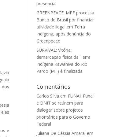
presencial
GREENPEACE: MPF processa
Banco do Brasil por financiar
atividade ilegal em Terra
Indígena, após denúncia do
Greenpeace
SURVIVAL: Vitória:
demarcação física da Terra
Indígena Kawahiva do Rio
Pardo (MT) é finalizada
lazia
guaia
Comentários
e dos
Carlos Silva
em
FUNAI: Funai
e DNIT se reúnem para
oesia
dialogar sobre projetos
 eles
prioritários para o Governo
Federal
dos e
Juliana De Cássia Amaral
em