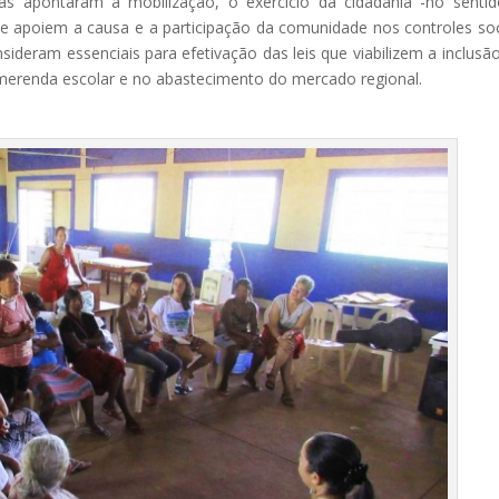
as apontaram a mobilização, o exercício da cidadania -no senti
que apoiem a causa e a participação da comunidade nos controles soc
deram essenciais para efetivação das leis que viabilizem a inclusã
a merenda escolar e no abastecimento do mercado regional.