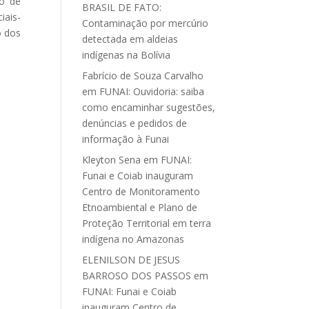
do de
BRASIL DE FATO:
iais-
Contaminação por mercúrio
o dos
detectada em aldeias
indígenas na Bolívia
Fabrício de Souza Carvalho
em
FUNAI: Ouvidoria: saiba
como encaminhar sugestões,
denúncias e pedidos de
informação à Funai
Kleyton Sena
em
FUNAI:
Funai e Coiab inauguram
Centro de Monitoramento
Etnoambiental e Plano de
Proteção Territorial em terra
indígena no Amazonas
ELENILSON DE JESUS
BARROSO DOS PASSOS
em
FUNAI: Funai e Coiab
inauguram Centro de