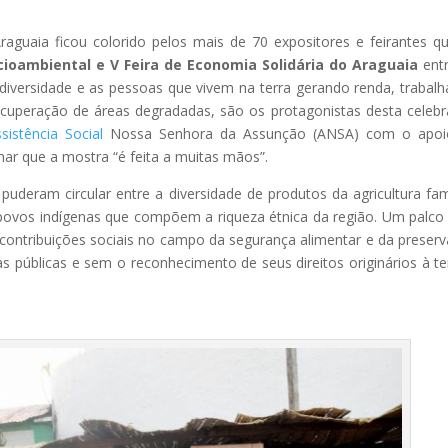
raguaia ficou colorido pelos mais de 70 expositores e feirantes q
cioambiental e V Feira de Economia Solidária do Araguaia
ent
odiversidade e as pessoas que vivem na terra gerando renda, trabal
ecuperação de áreas degradadas, são os protagonistas desta celeb
sistência Social
Nossa Senhora da Assunção (ANSA) com o apoi
ar que a mostra “é feita a muitas mãos”.
deram circular entre a diversidade de produtos da agricultura fami
 povos indígenas que compõem a riqueza étnica da região. Um palco
s contribuições sociais no campo da segurança alimentar e da preser
as públicas e sem o reconhecimento de seus direitos originários à te