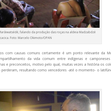
I Marãiwatsédé, falando da produção das roças na aldeia Madzabdzé
cacica. Foto: Marcelo Okimoto/OPAN
ovos com causas comuns certamente é um ponto relevante da Mo
ompartilhamento da vida comum entre indígenas e camponeses
mas e preconceitos, motivo pelo qual, muitas vezes a história os co
perderam, resultando como vencedores -até o momento- o latifún