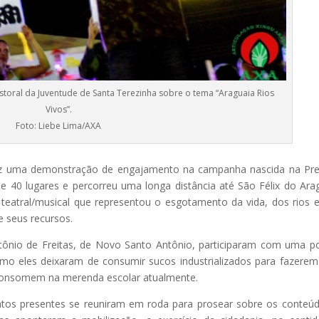
storal da Juventude de Santa Terezinha sobre o tema “Araguaia Rios
Vivos”.
Foto: Liebe Lima/AXA
fez uma demonstração de engajamento na campanha nascida na Pre
e 40 lugares e percorreu uma longa distância até São Félix do Ara
eatral/musical que representou o esgotamento da vida, dos rios 
e seus recursos.
ntônio de Freitas, de Novo Santo Antônio, participaram com uma p
omo eles deixaram de consumir sucos industrializados para fazerem
 consomem na merenda escolar atualmente.
ntos presentes se reuniram em roda para prosear sobre os conteú