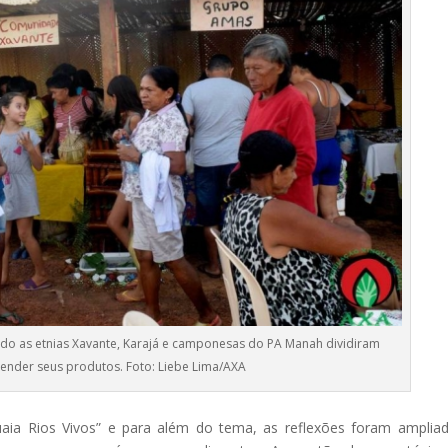
ado as etnias Xavante, Karajá e camponesas do PA Manah dividiram
ender seus produtos. Foto: Liebe Lima/AXA
uaia Rios Vivos” e para além do tema, as reflexões foram amplia