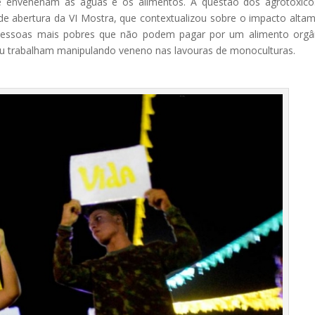
que envenenam as águas e os alimentos. A questão dos agrotóxico
de abertura da VI Mostra, que contextualizou sobre o impacto alta
 pessoas mais pobres que não podem pagar por um alimento orgâ
 trabalham manipulando veneno nas lavouras de monoculturas.