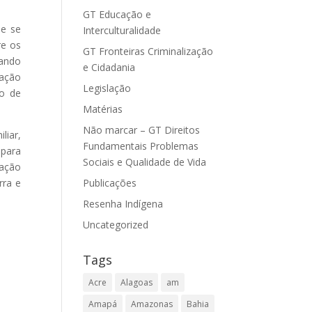
GT Educação e
ue se
Interculturalidade
re os
GT Fronteiras Criminalização
hando
e Cidadania
ração
Legislação
o de
Matérias
Não marcar – GT Direitos
liar,
Fundamentais Problemas
 para
Sociais e Qualidade de Vida
vação
rra e
Publicações
Resenha Indígena
Uncategorized
Tags
Acre
Alagoas
am
Amapá
Amazonas
Bahia