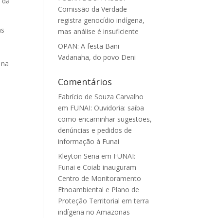
a da
Comissão da Verdade
registra genocídio indígena,
as
mas análise é insuficiente
OPAN: A festa Bani
Vadanaha, do povo Deni
 na
Comentários
Fabrício de Souza Carvalho
em
FUNAI: Ouvidoria: saiba
como encaminhar sugestões,
denúncias e pedidos de
informação à Funai
Kleyton Sena
em
FUNAI:
Funai e Coiab inauguram
Centro de Monitoramento
Etnoambiental e Plano de
Proteção Territorial em terra
indígena no Amazonas