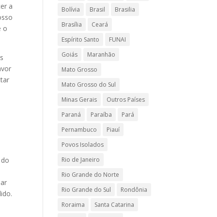
er a
Bolívia
Brasil
Brasilia
osso
Brasília
Ceará
e o
Espírito Santo
FUNAI
Goiás
Maranhão
os
avor
Mato Grosso
tar
Mato Grosso do Sul
Minas Gerais
Outros Países
Paraná
Paraíba
Pará
Pernambuco
Piauí
Povos Isolados
 do
Rio de Janeiro
Rio Grande do Norte
sar
Rio Grande do Sul
Rondônia
ido.
Roraima
Santa Catarina