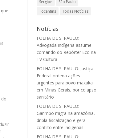
Sergipe
São Paulo
 que
Tocantins
Todas Notícias
Notícias
s
FOLHA DE S. PAULO:
is
Advogada indígena assume
comando do Repórter Eco na
TV Cultura
FOLHA DE S. PAULO: Justiça
Federal ordena ações
urgentes para povo maxakali
em Minas Gerais, por colapso
sanitário
o do
FOLHA DE S. PAULO:
Garimpo migra na amazônia,
dribla fiscalização e gera
duzir
conflito entre indígenas
m
FOLHA DE S. PAULO: