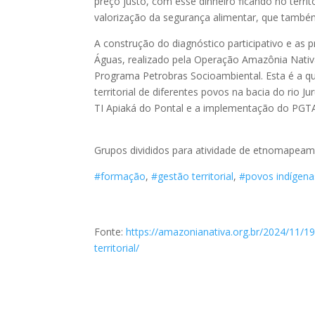
preço justo, com esse dinheiro ficando no terri
valorização da segurança alimentar, que também
A construção do diagnóstico participativo e as
Águas, realizado pela Operação Amazônia Nativ
Programa Petrobras Socioambiental. Esta é a qu
territorial de diferentes povos na bacia do rio
TI Apiaká do Pontal e a implementação do PGTA
Grupos divididos para atividade de etnomapeam
#formação
,
#gestão territorial
,
#povos indígena
Fonte:
https://amazonianativa.org.br/2024/11/1
territorial/