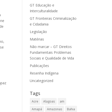
GT Educação e
Interculturalidade
a
GT Fronteiras Criminalização
úne
e Cidadania
 de
Legislação
Matérias
mo,
Não marcar – GT Direitos
sse
Fundamentais Problemas
Sociais e Qualidade de Vida
Publicações
Resenha Indígena
Uncategorized
apaz
a
Tags
e
Acre
Alagoas
am
Amapá
Amazonas
Bahia