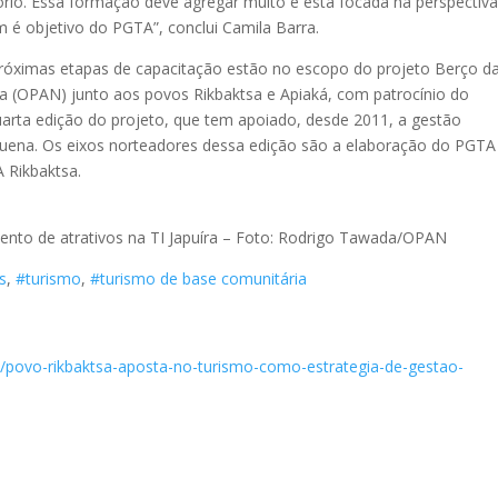
tório. Essa formação deve agregar muito e está focada na perspectiv
 é objetivo do PGTA”, conclui Camila Barra.
 próximas etapas de capacitação estão no escopo do projeto Berço d
a (OPAN) junto aos povos Rikbaktsa e Apiaká, com patrocínio do
arta edição do projeto, que tem apoiado, desde 2011, a gestão
 Juruena. Os eixos norteadores dessa edição são a elaboração do PGTA
 Rikbaktsa.
ento de atrativos na TI Japuíra – Foto: Rodrigo Tawada/OPAN
s
,
#turismo
,
#turismo de base comunitária
9/povo-rikbaktsa-aposta-no-turismo-como-estrategia-de-gestao-