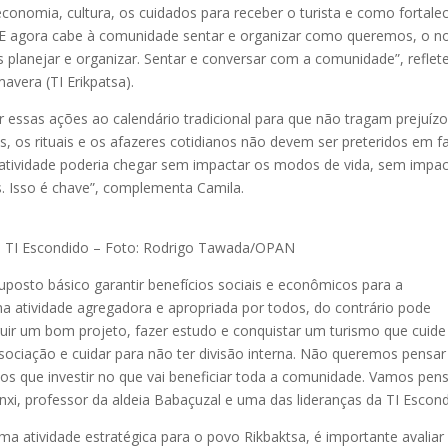
conomia, cultura, os cuidados para receber o turista e como fortalec
. E agora cabe à comunidade sentar e organizar como queremos, o n
planejar e organizar. Sentar e conversar com a comunidade”, reflet
avera (TI Erikpatsa).
 essas ações ao calendário tradicional para que não tragam prejuíz
ais, os rituais e os afazeres cotidianos não devem ser preteridos em f
atividade poderia chegar sem impactar os modos de vida, sem impac
s. Isso é chave”, complementa Camila.
na TI Escondido – Foto: Rodrigo Tawada/OPAN
posto básico garantir benefícios sociais e econômicos para a
a atividade agregadora e apropriada por todos, do contrário pode
ruir um bom projeto, fazer estudo e conquistar um turismo que cuide
sociação e cuidar para não ter divisão interna. Não queremos pensar
mos que investir no que vai beneficiar toda a comunidade. Vamos pen
xi, professor da aldeia Babaçuzal e uma das lideranças da TI Escond
a atividade estratégica para o povo Rikbaktsa, é importante avaliar