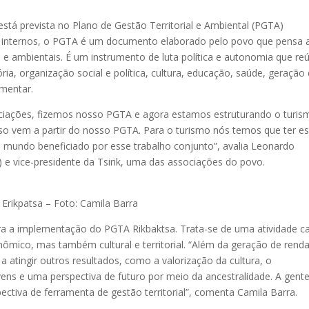
stá prevista no Plano de Gestão Territorial e Ambiental (PGTA)
 internos, o PGTA é um documento elaborado pelo povo que pensa 
 e ambientais. É um instrumento de luta política e autonomia que re
tória, organização social e política, cultura, educação, saúde, geração
imentar.
ciações, fizemos nosso PGTA e agora estamos estruturando o turis
so vem a partir do nosso PGTA. Para o turismo nós temos que ter e
mundo beneficiado por esse trabalho conjunto”, avalia Leonardo
ra) e vice-presidente da Tsirik, uma das associações do povo.
Erikpatsa – Foto: Camila Barra
ara a implementação do PGTA Rikbaktsa. Trata-se de uma atividade c
ômico, mas também cultural e territorial. “Além da geração de rend
a atingir outros resultados, como a valorização da cultura, o
vens e uma perspectiva de futuro por meio da ancestralidade. A gent
tiva de ferramenta de gestão territorial”, comenta Camila Barra.