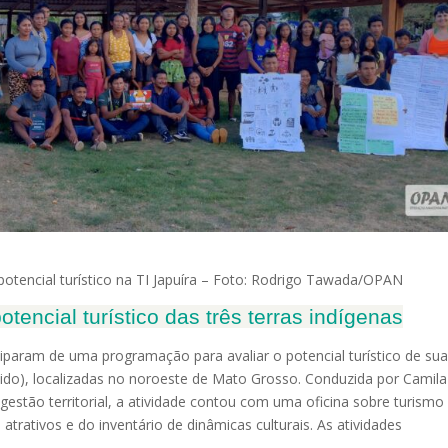
 potencial turístico na TI Japuíra – Foto: Rodrigo Tawada/OPAN
otencial turístico das três terras indígenas
ciparam de uma programação para avaliar o potencial turístico de su
ondido), localizadas no noroeste de Mato Grosso. Conduzida por Camila
gestão territorial, a atividade contou com uma oficina sobre turismo
rativos e do inventário de dinâmicas culturais. As atividades