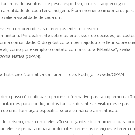
turismos de aventura, de pesca esportiva, cultural, arqueológico,
 a realidade de cada terra indígena. É um momento importante para
avalie a viabilidade de cada um.
essem compreender as diferenças entre o turismo
munitária. Principalmente sobre os processos de decisões, os custo
com a comunidade. O diagnóstico também ajudou a refletir sobre qua
e ali, como por exemplo o contato com a cultura Rikbaktsa”, avalia
azônia Nativa (OPAN).
ma Instrução Normativa da Funai – Foto: Rodrigo Tawada/OPAN
óximo passo é continuar o processo formativo para a implementaçã
pacitações para condução dos turistas durante as visitações e para
ém de uma formação específica sobre culinária e alimentação.
s do turismo, mas como eles vão se organizar internamente para pro
que eles se preparam para poder oferecer essas refeições e terem u