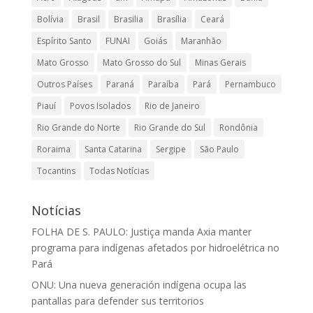
Bolívia
Brasil
Brasilia
Brasília
Ceará
Espírito Santo
FUNAI
Goiás
Maranhão
Mato Grosso
Mato Grosso do Sul
Minas Gerais
Outros Países
Paraná
Paraíba
Pará
Pernambuco
Piauí
Povos Isolados
Rio de Janeiro
Rio Grande do Norte
Rio Grande do Sul
Rondônia
Roraima
Santa Catarina
Sergipe
São Paulo
Tocantins
Todas Notícias
Notícias
FOLHA DE S. PAULO: Justiça manda Axia manter
programa para indígenas afetados por hidroelétrica no
Pará
ONU: Una nueva generación indígena ocupa las
pantallas para defender sus territorios