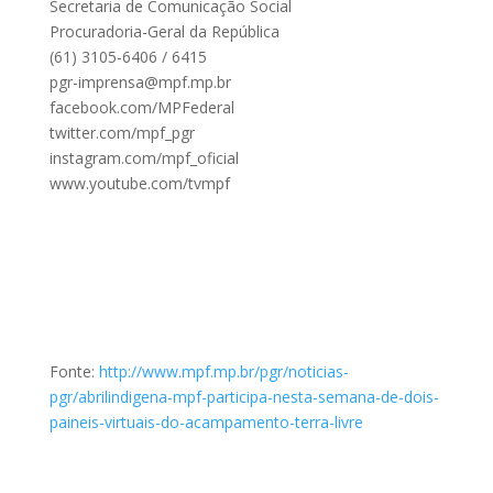
Secretaria de Comunicação Social
Procuradoria-Geral da República
(61) 3105-6406 / 6415
pgr-imprensa@mpf.mp.br
facebook.com/MPFederal
twitter.com/mpf_pgr
instagram.com/mpf_oficial
www.youtube.com/tvmpf
Fonte:
http://www.mpf.mp.br/pgr/noticias-
pgr/abrilindigena-mpf-participa-nesta-semana-de-dois-
paineis-virtuais-do-acampamento-terra-livre