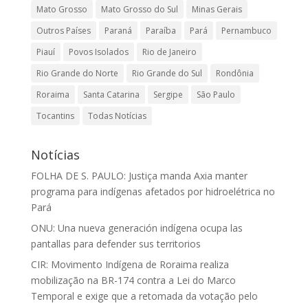
Mato Grosso
Mato Grosso do Sul
Minas Gerais
Outros Países
Paraná
Paraíba
Pará
Pernambuco
Piauí
Povos Isolados
Rio de Janeiro
Rio Grande do Norte
Rio Grande do Sul
Rondônia
Roraima
Santa Catarina
Sergipe
São Paulo
Tocantins
Todas Notícias
Notícias
FOLHA DE S. PAULO: Justiça manda Axia manter
programa para indígenas afetados por hidroelétrica no
Pará
ONU: Una nueva generación indígena ocupa las
pantallas para defender sus territorios
CIR: Movimento Indígena de Roraima realiza
mobilização na BR-174 contra a Lei do Marco
Temporal e exige que a retomada da votação pelo