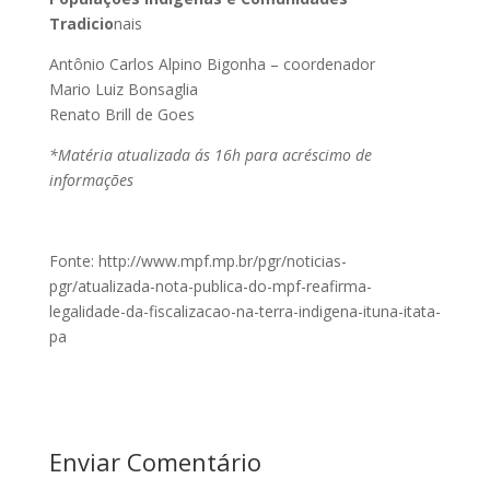
Tradicio
nais
Antônio Carlos Alpino Bigonha – coordenador
Mario Luiz Bonsaglia
Renato Brill de Goes
*Matéria atualizada ás 16h para acréscimo de
informações
Fonte: http://www.mpf.mp.br/pgr/noticias-
pgr/atualizada-nota-publica-do-mpf-reafirma-
legalidade-da-fiscalizacao-na-terra-indigena-ituna-itata-
pa
Enviar Comentário