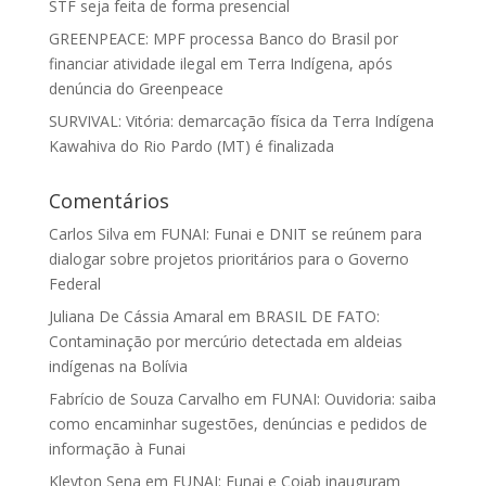
STF seja feita de forma presencial
GREENPEACE: MPF processa Banco do Brasil por
financiar atividade ilegal em Terra Indígena, após
denúncia do Greenpeace
SURVIVAL: Vitória: demarcação física da Terra Indígena
Kawahiva do Rio Pardo (MT) é finalizada
Comentários
Carlos Silva
em
FUNAI: Funai e DNIT se reúnem para
dialogar sobre projetos prioritários para o Governo
Federal
Juliana De Cássia Amaral
em
BRASIL DE FATO:
Contaminação por mercúrio detectada em aldeias
indígenas na Bolívia
Fabrício de Souza Carvalho
em
FUNAI: Ouvidoria: saiba
como encaminhar sugestões, denúncias e pedidos de
informação à Funai
Kleyton Sena
em
FUNAI: Funai e Coiab inauguram