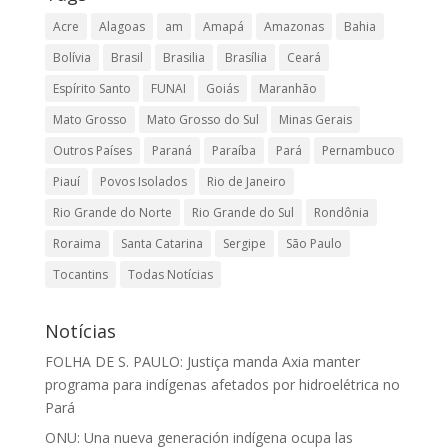
Acre
Alagoas
am
Amapá
Amazonas
Bahia
Bolívia
Brasil
Brasilia
Brasília
Ceará
Espírito Santo
FUNAI
Goiás
Maranhão
Mato Grosso
Mato Grosso do Sul
Minas Gerais
Outros Países
Paraná
Paraíba
Pará
Pernambuco
Piauí
Povos Isolados
Rio de Janeiro
Rio Grande do Norte
Rio Grande do Sul
Rondônia
Roraima
Santa Catarina
Sergipe
São Paulo
Tocantins
Todas Notícias
Notícias
FOLHA DE S. PAULO: Justiça manda Axia manter
programa para indígenas afetados por hidroelétrica no
Pará
ONU: Una nueva generación indígena ocupa las