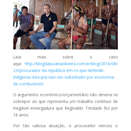
Leia mais sobre o caso
aqui:
http://blogdalucianaoliveira.com.br/blog/2016/08/
23/procurador-da-republica-em-ro-que-defende-
indigenas-luta-pra-nao-ser-substituido-por-economia-
de-combustivel/
O argumento econômico/orçamentário não deveria se
sobrepor ao que representa um trabalho contínuo de
inegável envergadura que Reginaldo Trindade fez por
16 anos.
Por tão valiosa atuação, o procurador venceu o