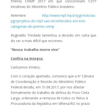
Prêmio CNMP 2017 em que concorreram 1.077
iniciativas do Ministério Público brasileiro.
Relembre:
http://www.mpf.mp.br/pgr/noticias-
pgr/projetos-do-mpf-sao-reconhecidos-em-tres-
categorias-do-premio-cnmp
Reginaldo Trindade lamentou a decisão em carta que
diz ser a mais difícil que escreveu.
“Nosso trabalho morre vivo”
Confira na íntegra:
Caríssimos Irmãos,
Com o coração apertado, comunico que a 6ª Câmara
de Coordenação e Revisão do Ministério Público
Federal decidiu, em 31.08.2017, por nos afastar
formalmente do trabalho de defesa do Povo Cinta
Larga, ordenando a remessa de todos os feitos à
Procuradoria da República em Vilhena/RO no prazo