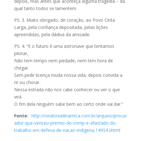
depois, mas antes que aconteça alguma tragédia – da
qual tanto todos se lamentem.
PS. 3. Muito obrigado, de coração, ao Povo Cinta
Larga, pela confiança depositada, pelas lições
apreendidas, pela dádiva da amizade.
PS. 4. “E o futuro é uma astronave que tentamos
pilotar,
Não tem tempo nem piedade, nem tem hora de
chegar.
Sem pedir licença muda nossa vida, depois convida a
rir ou chorar.
Nessa estrada não nos cabe conhecer ou ver o que
virá.
O fim dela ninguém sabe bem ao certo onde vai dar.”
Fonte:
http://rondoniadinamica.com.br/arquivo/procur
ador-que-venceu-premio-do-cnmp-e-afastado-do-
trabalho-em-defesa-de-nacao-indigena,14954.shtml