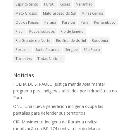
Espírito Santo
FUNAI
Goiás
Maranhão
Mato Grosso
Mato Grosso do Sul
Minas Gerais
Outros Países
Paraná
Paraíba
Pará
Pernambuco
Piauí
Povos Isolados
Rio de Janeiro
Rio Grande do Norte
Rio Grande do Sul
Rondônia
Roraima
Santa Catarina
Sergipe
São Paulo
Tocantins
Todas Notícias
Notícias
FOLHA DE S. PAULO: Justiça manda Axia manter
programa para indígenas afetados por hidroelétrica no
Pará
ONU: Una nueva generación indígena ocupa las
pantallas para defender sus territorios
CIR: Movimento Indígena de Roraima realiza
mobilização na BR-174 contra a Lei do Marco