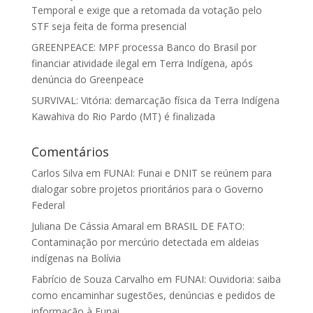
Temporal e exige que a retomada da votação pelo
STF seja feita de forma presencial
GREENPEACE: MPF processa Banco do Brasil por
financiar atividade ilegal em Terra Indígena, após
denúncia do Greenpeace
SURVIVAL: Vitória: demarcação física da Terra Indígena
Kawahiva do Rio Pardo (MT) é finalizada
Comentários
Carlos Silva
em
FUNAI: Funai e DNIT se reúnem para
dialogar sobre projetos prioritários para o Governo
Federal
Juliana De Cássia Amaral
em
BRASIL DE FATO:
Contaminação por mercúrio detectada em aldeias
indígenas na Bolívia
Fabrício de Souza Carvalho
em
FUNAI: Ouvidoria: saiba
como encaminhar sugestões, denúncias e pedidos de
informação à Funai