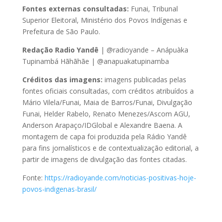
Fontes externas consultadas:
Funai, Tribunal
Superior Eleitoral, Ministério dos Povos Indígenas e
Prefeitura de São Paulo.
Redação Radio Yandê
| @radioyande – Anápuàka
Tupinambá Hãhãhãe | @anapuakatupinamba
Créditos das imagens:
imagens publicadas pelas
fontes oficiais consultadas, com créditos atribuídos a
Mário Vilela/Funai, Maia de Barros/Funai, Divulgação
Funai, Helder Rabelo, Renato Menezes/Ascom AGU,
Anderson Arapaço/IDGlobal e Alexandre Baena. A
montagem de capa foi produzida pela Rádio Yandê
para fins jornalísticos e de contextualização editorial, a
partir de imagens de divulgação das fontes citadas.
Fonte:
https://radioyande.com/noticias-positivas-hoje-
povos-indigenas-brasil/