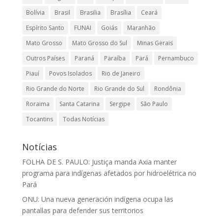
Bolívia
Brasil
Brasilia
Brasília
Ceará
Espírito Santo
FUNAI
Goiás
Maranhão
Mato Grosso
Mato Grosso do Sul
Minas Gerais
Outros Países
Paraná
Paraíba
Pará
Pernambuco
Piauí
Povos Isolados
Rio de Janeiro
Rio Grande do Norte
Rio Grande do Sul
Rondônia
Roraima
Santa Catarina
Sergipe
São Paulo
Tocantins
Todas Notícias
Notícias
FOLHA DE S. PAULO: Justiça manda Axia manter
programa para indígenas afetados por hidroelétrica no
Pará
ONU: Una nueva generación indígena ocupa las
pantallas para defender sus territorios