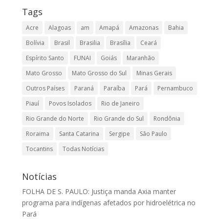
Tags
Acre
Alagoas
am
Amapá
Amazonas
Bahia
Bolívia
Brasil
Brasilia
Brasília
Ceará
Espírito Santo
FUNAI
Goiás
Maranhão
Mato Grosso
Mato Grosso do Sul
Minas Gerais
Outros Países
Paraná
Paraíba
Pará
Pernambuco
Piauí
Povos Isolados
Rio de Janeiro
Rio Grande do Norte
Rio Grande do Sul
Rondônia
Roraima
Santa Catarina
Sergipe
São Paulo
Tocantins
Todas Notícias
Notícias
FOLHA DE S. PAULO: Justiça manda Axia manter
programa para indígenas afetados por hidroelétrica no
Pará