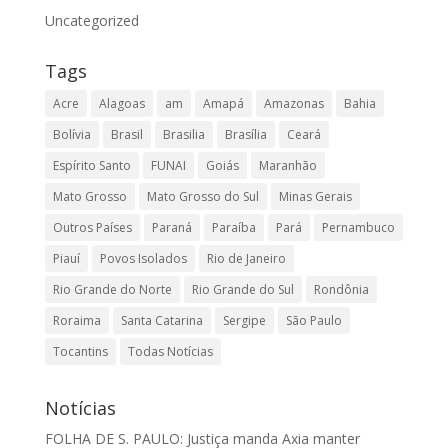
Uncategorized
Tags
Acre
Alagoas
am
Amapá
Amazonas
Bahia
Bolívia
Brasil
Brasilia
Brasília
Ceará
Espírito Santo
FUNAI
Goiás
Maranhão
Mato Grosso
Mato Grosso do Sul
Minas Gerais
Outros Países
Paraná
Paraíba
Pará
Pernambuco
Piauí
Povos Isolados
Rio de Janeiro
Rio Grande do Norte
Rio Grande do Sul
Rondônia
Roraima
Santa Catarina
Sergipe
São Paulo
Tocantins
Todas Notícias
Notícias
FOLHA DE S. PAULO: Justiça manda Axia manter