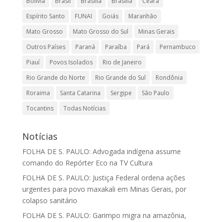
Bolívia
Brasil
Brasilia
Brasília
Ceará
Espírito Santo
FUNAI
Goiás
Maranhão
Mato Grosso
Mato Grosso do Sul
Minas Gerais
Outros Países
Paraná
Paraíba
Pará
Pernambuco
Piauí
Povos Isolados
Rio de Janeiro
Rio Grande do Norte
Rio Grande do Sul
Rondônia
Roraima
Santa Catarina
Sergipe
São Paulo
Tocantins
Todas Notícias
Notícias
FOLHA DE S. PAULO: Advogada indígena assume
comando do Repórter Eco na TV Cultura
FOLHA DE S. PAULO: Justiça Federal ordena ações
urgentes para povo maxakali em Minas Gerais, por
colapso sanitário
FOLHA DE S. PAULO: Garimpo migra na amazônia,