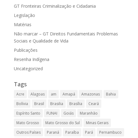
GT Fronteiras Criminalização e Cidadania
Legislação
Matérias
Não marcar – GT Direitos Fundamentais Problemas
Sociais e Qualidade de Vida
Publicações
Resenha Indígena
Uncategorized
Tags
Acre
Alagoas
am
Amapá
Amazonas
Bahia
Bolívia
Brasil
Brasilia
Brasília
Ceará
Espírito Santo
FUNAI
Goiás
Maranhão
Mato Grosso
Mato Grosso do Sul
Minas Gerais
Outros Países
Paraná
Paraíba
Pará
Pernambuco