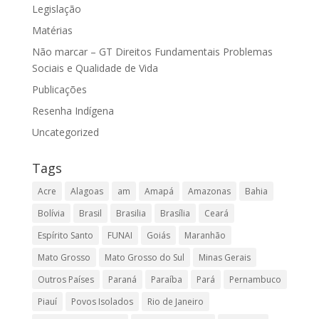
Legislação
Matérias
Não marcar – GT Direitos Fundamentais Problemas
Sociais e Qualidade de Vida
Publicações
Resenha Indígena
Uncategorized
Tags
Acre
Alagoas
am
Amapá
Amazonas
Bahia
Bolívia
Brasil
Brasilia
Brasília
Ceará
Espírito Santo
FUNAI
Goiás
Maranhão
Mato Grosso
Mato Grosso do Sul
Minas Gerais
Outros Países
Paraná
Paraíba
Pará
Pernambuco
Piauí
Povos Isolados
Rio de Janeiro