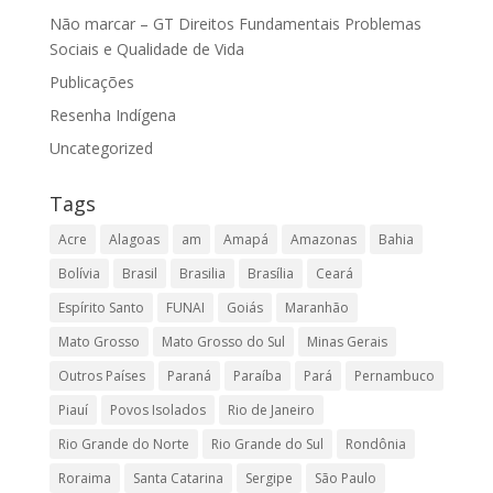
Não marcar – GT Direitos Fundamentais Problemas
Sociais e Qualidade de Vida
Publicações
Resenha Indígena
Uncategorized
Tags
Acre
Alagoas
am
Amapá
Amazonas
Bahia
Bolívia
Brasil
Brasilia
Brasília
Ceará
Espírito Santo
FUNAI
Goiás
Maranhão
Mato Grosso
Mato Grosso do Sul
Minas Gerais
Outros Países
Paraná
Paraíba
Pará
Pernambuco
Piauí
Povos Isolados
Rio de Janeiro
Rio Grande do Norte
Rio Grande do Sul
Rondônia
Roraima
Santa Catarina
Sergipe
São Paulo