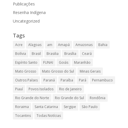
Publicações
Resenha Indígena
Uncategorized
Tags
Acre
Alagoas
am
Amapá
Amazonas
Bahia
Bolívia
Brasil
Brasilia
Brasília
Ceará
Espírito Santo
FUNAI
Goiás
Maranhão
Mato Grosso
Mato Grosso do Sul
Minas Gerais
Outros Países
Paraná
Paraíba
Pará
Pernambuco
Piauí
Povos Isolados
Rio de Janeiro
Rio Grande do Norte
Rio Grande do Sul
Rondônia
Roraima
Santa Catarina
Sergipe
São Paulo
Tocantins
Todas Notícias