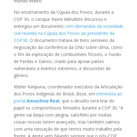
mundo inteiro.
No encerramento da Cúpula dos Povos, durante a
COP 30, o cacique Raoni Metuktire discursou e
entregou um documento
com demandas da sociedade
civil reunida na Cúpula dos Povos ao presidente da
COP30
. O documento tratava de itens sensíveis da
negociação da conferência da ONU sobre clima, como
o fim da exploração de combustíveis fósseis, o Fundo
de Perdas e Danos, criado para apoiar países
vulneráveis a eventos extremos, e discussões de
gênero.
Kleber Karipuna, coordenador executivo da Articulação
dos Povos Indígenas do Brasil, disse, em
entrevista ao
portal
Amazônia Real
, que o desafio será tirar do
papel os compromissos firmados durante a COP 30. “A
gente sai daqui com alegria, satisfeito por muitas
coisas nossas terem avançado, mas também saímos
com uma sensação de que temos muito trabalho pela
frente. A gente vem falando sempre que o pós-COP