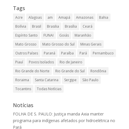
Tags
Acre
Alagoas
am
Amapá
Amazonas
Bahia
Bolívia
Brasil
Brasilia
Brasília
Ceará
Espírito Santo
FUNAI
Goiás
Maranhão
Mato Grosso
Mato Grosso do Sul
Minas Gerais
Outros Países
Paraná
Paraíba
Pará
Pernambuco
Piauí
Povos Isolados
Rio de Janeiro
Rio Grande do Norte
Rio Grande do Sul
Rondônia
Roraima
Santa Catarina
Sergipe
São Paulo
Tocantins
Todas Notícias
Notícias
FOLHA DE S. PAULO: Justiça manda Axia manter
programa para indígenas afetados por hidroelétrica no
Pará