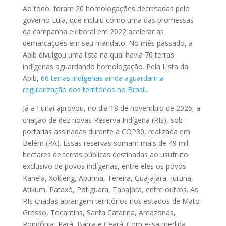
Ao todo, foram 20 homologações decretadas pelo
governo Lula, que incluiu como uma das promessas
da campanha eleitoral em 2022 acelerar as
demarcações em seu mandato. No mês passado, a
Apib divulgou uma lista na qual havia 70 terras
indígenas aguardando homologação. Pela Lista da
Apib,
66 terras indígenas ainda aguardam a
regularização dos territórios no Brasil
.
Já a Funai aprovou, no dia 18 de novembro de 2025, a
criação de dez novas Reserva Indígena (RIs), sob
portarias assinadas durante a COP30, realizada em
Belém (PA). Essas reservas somam mais de 49 mil
hectares de terras públicas destinadas ao usufruto
exclusivo de povos indígenas, entre eles os povos
Kanela, Xokleng, Apurinã, Terena, Guajajara, Juruna,
Atikum, Pataxó, Potiguara, Tabajara, entre outros. As
RIs criadas abrangem territórios nos estados de Mato
Grosso, Tocantins, Santa Catarina, Amazonas,
Rondônia, Pará, Bahia e Ceará. Com essa medida,