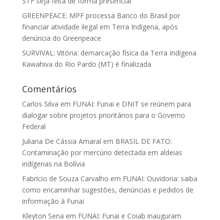
STF seja feita de forma presencial
GREENPEACE: MPF processa Banco do Brasil por
financiar atividade ilegal em Terra Indígena, após
denúncia do Greenpeace
SURVIVAL: Vitória: demarcação física da Terra Indígena
Kawahiva do Rio Pardo (MT) é finalizada
Comentários
Carlos Silva
em
FUNAI: Funai e DNIT se reúnem para
dialogar sobre projetos prioritários para o Governo
Federal
Juliana De Cássia Amaral
em
BRASIL DE FATO:
Contaminação por mercúrio detectada em aldeias
indígenas na Bolívia
Fabrício de Souza Carvalho
em
FUNAI: Ouvidoria: saiba
como encaminhar sugestões, denúncias e pedidos de
informação à Funai
Kleyton Sena
em
FUNAI: Funai e Coiab inauguram