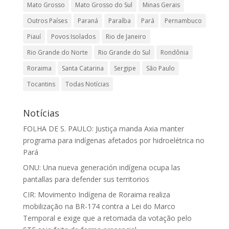
Mato Grosso
Mato Grosso do Sul
Minas Gerais
Outros Países
Paraná
Paraíba
Pará
Pernambuco
Piauí
Povos Isolados
Rio de Janeiro
Rio Grande do Norte
Rio Grande do Sul
Rondônia
Roraima
Santa Catarina
Sergipe
São Paulo
Tocantins
Todas Notícias
Notícias
FOLHA DE S. PAULO: Justiça manda Axia manter
programa para indígenas afetados por hidroelétrica no
Pará
ONU: Una nueva generación indígena ocupa las
pantallas para defender sus territorios
CIR: Movimento Indígena de Roraima realiza
mobilização na BR-174 contra a Lei do Marco
Temporal e exige que a retomada da votação pelo