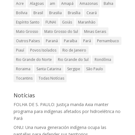
Acre
Alagoas
am
Amapá
Amazonas
Bahia
Bolívia
Brasil
Brasilia
Brasília
Ceará
Espírito Santo
FUNAI
Goiás
Maranhão
Mato Grosso
Mato Grosso do Sul
Minas Gerais
Outros Países
Paraná
Paraíba
Pará
Pernambuco
Piauí
Povos Isolados
Rio de Janeiro
Rio Grande do Norte
Rio Grande do Sul
Rondônia
Roraima
Santa Catarina
Sergipe
São Paulo
Tocantins
Todas Notícias
Notícias
FOLHA DE S. PAULO: Justiça manda Axia manter
programa para indígenas afetados por hidroelétrica no
Pará
ONU: Una nueva generación indígena ocupa las
pantallas para defender sus territorios