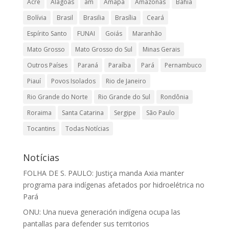
Acre
Alagoas
am
Amapá
Amazonas
Bahia
Bolívia
Brasil
Brasilia
Brasília
Ceará
Espírito Santo
FUNAI
Goiás
Maranhão
Mato Grosso
Mato Grosso do Sul
Minas Gerais
Outros Países
Paraná
Paraíba
Pará
Pernambuco
Piauí
Povos Isolados
Rio de Janeiro
Rio Grande do Norte
Rio Grande do Sul
Rondônia
Roraima
Santa Catarina
Sergipe
São Paulo
Tocantins
Todas Notícias
Notícias
FOLHA DE S. PAULO: Justiça manda Axia manter
programa para indígenas afetados por hidroelétrica no
Pará
ONU: Una nueva generación indígena ocupa las
pantallas para defender sus territorios