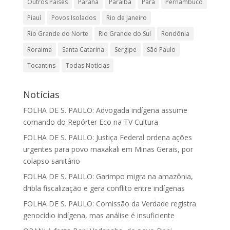
Outros Países
Paraná
Paraíba
Pará
Pernambuco
Piauí
Povos Isolados
Rio de Janeiro
Rio Grande do Norte
Rio Grande do Sul
Rondônia
Roraima
Santa Catarina
Sergipe
São Paulo
Tocantins
Todas Notícias
Notícias
FOLHA DE S. PAULO: Advogada indígena assume
comando do Repórter Eco na TV Cultura
FOLHA DE S. PAULO: Justiça Federal ordena ações
urgentes para povo maxakali em Minas Gerais, por
colapso sanitário
FOLHA DE S. PAULO: Garimpo migra na amazônia,
dribla fiscalização e gera conflito entre indígenas
FOLHA DE S. PAULO: Comissão da Verdade registra
genocídio indígena, mas análise é insuficiente