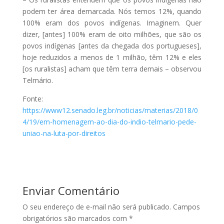
podem ter área demarcada. Nós temos 12%, quando
100% eram dos povos indígenas. Imaginem. Quer
dizer, [antes] 100% eram de oito milhões, que são os
povos indígenas [antes da chegada dos portugueses],
hoje reduzidos a menos de 1 milhão, têm 12% e eles
[os ruralistas] acham que têm terra demais – observou
Telmário.
Fonte:
https://www12.senado.leg.br/noticias/materias/2018/0
4/19/em-homenagem-ao-dia-do-indio-telmario-pede-
uniao-na-luta-por-direitos
Enviar Comentário
O seu endereço de e-mail não será publicado.
Campos
obrigatórios são marcados com
*