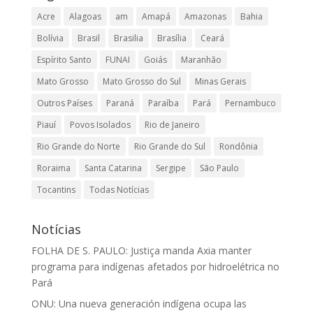
Acre
Alagoas
am
Amapá
Amazonas
Bahia
Bolívia
Brasil
Brasilia
Brasília
Ceará
Espírito Santo
FUNAI
Goiás
Maranhão
Mato Grosso
Mato Grosso do Sul
Minas Gerais
Outros Países
Paraná
Paraíba
Pará
Pernambuco
Piauí
Povos Isolados
Rio de Janeiro
Rio Grande do Norte
Rio Grande do Sul
Rondônia
Roraima
Santa Catarina
Sergipe
São Paulo
Tocantins
Todas Notícias
Notícias
FOLHA DE S. PAULO: Justiça manda Axia manter
programa para indígenas afetados por hidroelétrica no
Pará
ONU: Una nueva generación indígena ocupa las