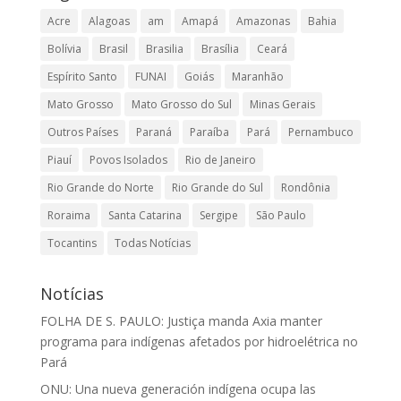
Acre
Alagoas
am
Amapá
Amazonas
Bahia
Bolívia
Brasil
Brasilia
Brasília
Ceará
Espírito Santo
FUNAI
Goiás
Maranhão
Mato Grosso
Mato Grosso do Sul
Minas Gerais
Outros Países
Paraná
Paraíba
Pará
Pernambuco
Piauí
Povos Isolados
Rio de Janeiro
Rio Grande do Norte
Rio Grande do Sul
Rondônia
Roraima
Santa Catarina
Sergipe
São Paulo
Tocantins
Todas Notícias
Notícias
FOLHA DE S. PAULO: Justiça manda Axia manter
programa para indígenas afetados por hidroelétrica no
Pará
ONU: Una nueva generación indígena ocupa las