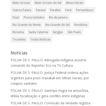
Mato Grosso
Mato Grosso do Sul
Minas Gerais
Outros Países
Paraná
Paraíba
Pará
Pernambuco
Piauí
Povos Isolados
Rio de Janeiro
Rio Grande do Norte
Rio Grande do Sul
Rondônia
Roraima
Santa Catarina
Sergipe
São Paulo
Tocantins
Todas Notícias
Notícias
FOLHA DE S. PAULO: Advogada indígena assume
comando do Repórter Eco na TV Cultura
FOLHA DE S. PAULO: Justiça Federal ordena ações
urgentes para povo maxakali em Minas Gerais, por
colapso sanitário
FOLHA DE S. PAULO: Garimpo migra na amazônia,
dribla fiscalização e gera conflito entre indígenas
FOLHA DE S. PAULO: Comissão da Verdade registra