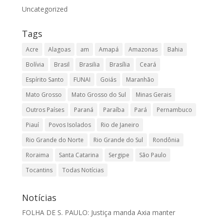
Uncategorized
Tags
Acre
Alagoas
am
Amapá
Amazonas
Bahia
Bolívia
Brasil
Brasilia
Brasília
Ceará
Espírito Santo
FUNAI
Goiás
Maranhão
Mato Grosso
Mato Grosso do Sul
Minas Gerais
Outros Países
Paraná
Paraíba
Pará
Pernambuco
Piauí
Povos Isolados
Rio de Janeiro
Rio Grande do Norte
Rio Grande do Sul
Rondônia
Roraima
Santa Catarina
Sergipe
São Paulo
Tocantins
Todas Notícias
Notícias
FOLHA DE S. PAULO: Justiça manda Axia manter