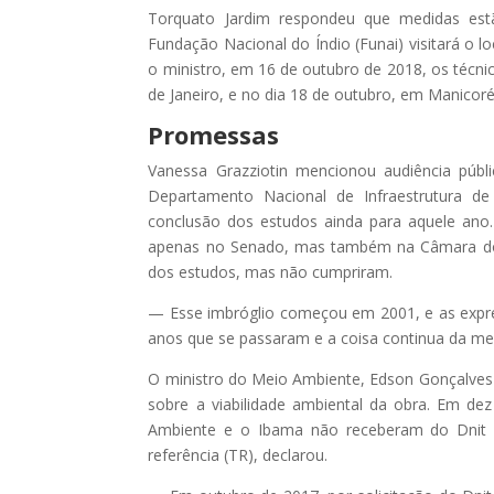
Torquato Jardim respondeu que medidas es
Fundação Nacional do Índio (Funai) visitará o l
o ministro, em 16 de outubro de 2018, os técn
de Janeiro, e no dia 18 de outubro, em Manicor
Promessas
Vanessa Grazziotin mencionou audiência públ
Departamento Nacional de Infraestrutura de
conclusão dos estudos ainda para aquele ano
apenas no Senado, mas também na Câmara do
dos estudos, mas não cumpriram.
— Esse imbróglio começou em 2001, e as expre
anos que se passaram e a coisa continua da m
O ministro do Meio Ambiente, Edson Gonçalves 
sobre a viabilidade ambiental da obra. Em d
Ambiente e o Ibama não receberam do Dnit o
referência (TR), declarou.