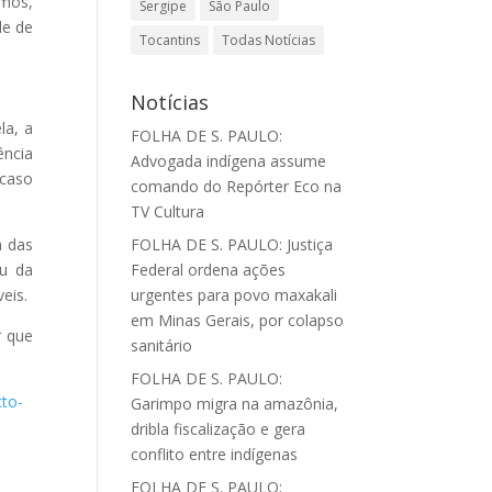
emos,
Sergipe
São Paulo
de de
Tocantins
Todas Notícias
Notícias
la, a
FOLHA DE S. PAULO:
ência
Advogada indígena assume
scaso
comando do Repórter Eco na
TV Cultura
a das
FOLHA DE S. PAULO: Justiça
eu da
Federal ordena ações
eis.
urgentes para povo maxakali
em Minas Gerais, por colapso
r que
sanitário
FOLHA DE S. PAULO:
cto-
Garimpo migra na amazônia,
dribla fiscalização e gera
conflito entre indígenas
FOLHA DE S. PAULO: