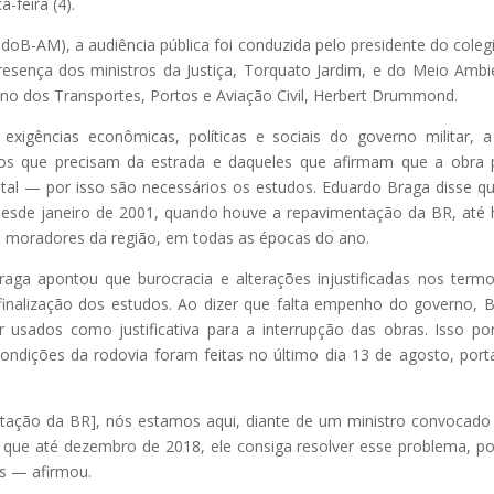
a-feira (4).
doB-AM), a audiência pública foi conduzida pelo presidente do coleg
sença dos ministros da Justiça, Torquato Jardim, e do Meio Ambi
ino dos Transportes, Portos e Aviação Civil, Herbert Drummond.
igências econômicas, políticas e sociais do governo militar, 
os que precisam da estrada e daqueles que afirmam que a obra
tal — por isso são necessários os estudos. Eduardo Braga disse q
esde janeiro de 2001, quando houve a repavimentação da BR, até 
s moradores da região, em todas as épocas do ano.
ga apontou que burocracia e alterações injustificadas nos term
finalização dos estudos. Ao dizer que falta empenho do governo, 
 usados como justificativa para a interrupção das obras. Isso po
ndições da rodovia foram feitas no último dia 13 de agosto, port
ação da BR], nós estamos aqui, diante de um ministro convocado
 que até dezembro de 2018, ele consiga resolver esse problema, p
as — afirmou.