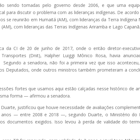
tão sendo tomadas pelo governo desde 2006, e que uma equip
ocal para discutir o problema com as lideranças indígenas. De acord
icos se reunirão em Humaitá (AM), com lideranças da Terra Indígena
é (AM), com lideranças das Terras Indígenas Ariramba e Lago Capanã
ica da CI de 20 de junho de 2017, onde o então diretor-executi
 Transportes (Dnit), Halpher Luiggi Mônico Rosa, havia anunci
. Segundo a senadora, não foi a primeira vez que isso aconteceu
s Deputados, onde outros ministros também prometeram a concl
ssões fortes que usamos aqui estão calçadas nesse histórico de a
esma forma — afirmou a senadora.
Duarte, justificou que houve necessidade de avaliações complemen
ez anos — entre 2008 e 2018 —, segundo Duarte, o Ministério do
s documentos exigidos. Isso levou à perda de validade do ter