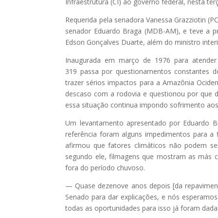
Infraestrutura (CI) ao governo federal, nesta terç
Requerida pela senadora Vanessa Grazziotin (PC
senador Eduardo Braga (MDB-AM), e teve a pre
Edson Gonçalves Duarte, além do ministro inter
Inaugurada em março de 1976 para atender ex
319 passa por questionamentos constantes d
trazer sérios impactos para a Amazônia Ociden
descaso com a rodovia e questionou por que d
essa situação continua impondo sofrimento ao
Um levantamento apresentado por Eduardo Bra
referência foram alguns impedimentos para a 
afirmou que fatores climáticos não podem ser
segundo ele, filmagens que mostram as más co
fora do período chuvoso.
— Quase dezenove anos depois [da repaviment
Senado para dar explicações, e nós esperamos
todas as oportunidades para isso já foram dad