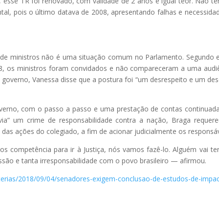
, esse TR foi renovado, com validade de 2 anos e igual teor. Não t
l, pois o último datava de 2008, apresentando falhas e necessida
 de ministros não é uma situação comum no Parlamento. Segundo e
18, os ministros foram convidados e não compareceram a uma audi
r o governo, Vanessa disse que a postura foi “um desrespeito e um de
verno, com o passo a passo e uma prestação de contas continuad
ia” um crime de responsabilidade contra a nação, Braga requer
l das ações do colegiado, a fim de acionar judicialmente os responsáv
os competência para ir à Justiça, nós vamos fazê-lo. Alguém vai te
ssão e tanta irresponsabilidade com o povo brasileiro — afirmou.
aterias/2018/09/04/senadores-exigem-conclusao-de-estudos-de-impa