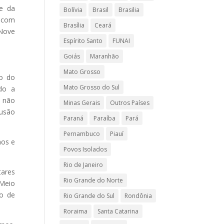
e da
Bolívia
Brasil
Brasilia
o com
Brasília
Ceará
 Nove
Espírito Santo
FUNAI
.
Goiás
Maranhão
Mato Grosso
vo do
Mato Grosso do Sul
ado a
, não
Minas Gerais
Outros Países
usão
Paraná
Paraíba
Pará
Pernambuco
Piauí
nos e
Povos Isolados
Rio de Janeiro
tares
Rio Grande do Norte
 Meio
mo de
Rio Grande do Sul
Rondônia
Roraima
Santa Catarina