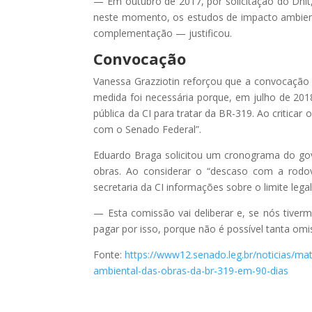
— Em outubro de 2017, por solicitação do Dnit
neste momento, os estudos de impacto ambienta
complementação — justificou.
Convocação
Vanessa Grazziotin reforçou que a convocação
medida foi necessária porque, em julho de 20
pública da CI para tratar da BR-319. Ao critica
com o Senado Federal”.
Eduardo Braga solicitou um cronograma do go
obras. Ao considerar o “descaso com a rodov
secretaria da CI informações sobre o limite lega
— Esta comissão vai deliberar e, se nós tiverm
pagar por isso, porque não é possível tanta omi
Fonte:
https://www12.senado.leg.br/noticias/m
ambiental-das-obras-da-br-319-em-90-dias