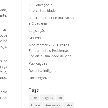
GT Educação e
iado,
Interculturalidade
ente,
GT Fronteiras Criminalização
e Cidadania
a BR-
Legislação
 pode
Matérias
ue há
Não marcar – GT Direitos
hoje,
Fundamentais Problemas
Sociais e Qualidade de Vida
os de
Publicações
Braga
Resenha Indígena
rque,
anto,
Uncategorized
Tags
 pelo
orque
Acre
Alagoas
am
Amapá
Amazonas
Bahia