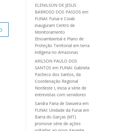
ELENILSON DE JESUS
BARROSO DOS PASSOS
em
FUNAI: Funai e Coiab
inauguram Centro de
Monitoramento
Etnoambiental e Plano de
Proteção Territorial em terra
indígena no Amazonas
ARILSON PAULO DOS
SANTOS
em
FUNAI: Gabriela
Pacheco dos Santos, da
Coordenação Regional
Nordeste I, inicia a série de
entrevistas com servidores
Sandra Faria de Siwueira
em
FUNAI: Unidade da Funai em
Barra do Garças (MT)
promove série de ações
voltadas ao povo Xavante