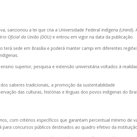
lva, sancionou a lei que cria a Universidade Federal Indígena (Unind). 
ário Oficial da União (DOU)
e entrou em vigor na data da publicação.
ção terá sede em Brasília e poderá manter campi em diferentes regiõe
indígenas.
ensino superior, pesquisa e extensão universitária voltados à realida
o dos saberes tradicionais, a promoção da sustentabilidade
servação das culturas, histórias e línguas dos povos indígenas do Bras
rios, com critérios específicos que garantam percentual mínimo de v
 para concursos públicos destinados ao quadro efetivo da instituiçã