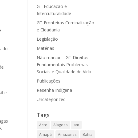
GT Educação e
Interculturalidade
GT Fronteiras Criminalização
e Cidadania
A
Legislação
Matérias
s do
Não marcar – GT Direitos
Fundamentais Problemas
de
Sociais e Qualidade de Vida
Publicações
Resenha Indígena
il e
Uncategorized
Tags
agas
Acre
Alagoas
am
o.
Amapá
Amazonas
Bahia