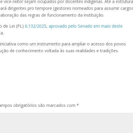
e vice-reitor sejam ocupados por docentes indígenas. Até a estrutur
eará dirigentes pro tempore (gestores nomeados para assumir cargo
elaboração das regras de funcionamento da instituição.
o de Lei (PL)
6.132/2025
,
aprovado pelo Senado em maio deste
ca.
iniciativa como um instrumento para ampliar o acesso dos povos
odução de conhecimento voltada às suas realidades e tradições.
ampos obrigatórios são marcados com
*