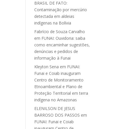
BRASIL DE FATO:
Contaminação por mercúrio
detectada em aldeias
indígenas na Bolívia
Fabrício de Souza Carvalho
em
FUNAI: Ouvidoria: saiba
como encaminhar sugestões,
denúncias e pedidos de
informação à Funai
Kleyton Sena
em
FUNAI:
Funai e Coiab inauguram
Centro de Monitoramento
Etnoambiental e Plano de
Proteção Territorial em terra
indígena no Amazonas
ELENILSON DE JESUS
BARROSO DOS PASSOS
em
FUNAI: Funai e Coiab
inauguram Centro de