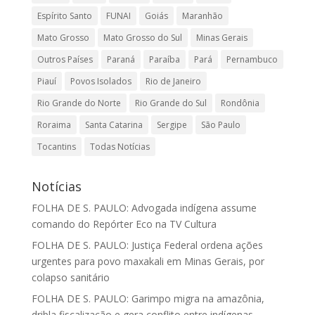
Espírito Santo
FUNAI
Goiás
Maranhão
Mato Grosso
Mato Grosso do Sul
Minas Gerais
Outros Países
Paraná
Paraíba
Pará
Pernambuco
Piauí
Povos Isolados
Rio de Janeiro
Rio Grande do Norte
Rio Grande do Sul
Rondônia
Roraima
Santa Catarina
Sergipe
São Paulo
Tocantins
Todas Notícias
Notícias
FOLHA DE S. PAULO: Advogada indígena assume
comando do Repórter Eco na TV Cultura
FOLHA DE S. PAULO: Justiça Federal ordena ações
urgentes para povo maxakali em Minas Gerais, por
colapso sanitário
FOLHA DE S. PAULO: Garimpo migra na amazônia,
dribla fiscalização e gera conflito entre indígenas