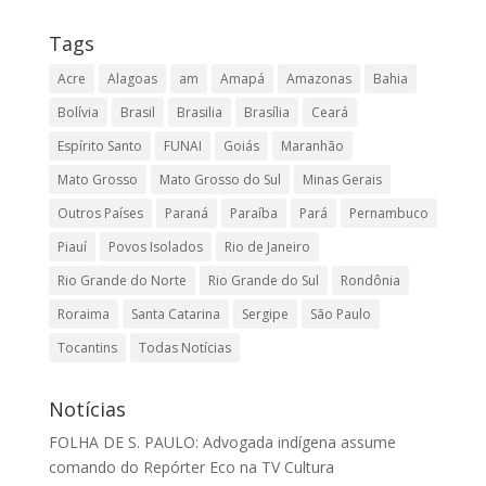
Tags
Acre
Alagoas
am
Amapá
Amazonas
Bahia
Bolívia
Brasil
Brasilia
Brasília
Ceará
Espírito Santo
FUNAI
Goiás
Maranhão
Mato Grosso
Mato Grosso do Sul
Minas Gerais
Outros Países
Paraná
Paraíba
Pará
Pernambuco
Piauí
Povos Isolados
Rio de Janeiro
Rio Grande do Norte
Rio Grande do Sul
Rondônia
Roraima
Santa Catarina
Sergipe
São Paulo
Tocantins
Todas Notícias
Notícias
FOLHA DE S. PAULO: Advogada indígena assume
comando do Repórter Eco na TV Cultura