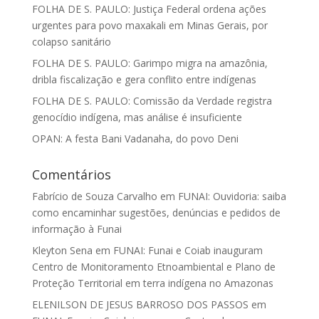
FOLHA DE S. PAULO: Justiça Federal ordena ações
urgentes para povo maxakali em Minas Gerais, por
colapso sanitário
FOLHA DE S. PAULO: Garimpo migra na amazônia,
dribla fiscalização e gera conflito entre indígenas
FOLHA DE S. PAULO: Comissão da Verdade registra
genocídio indígena, mas análise é insuficiente
OPAN: A festa Bani Vadanaha, do povo Deni
Comentários
Fabrício de Souza Carvalho
em
FUNAI: Ouvidoria: saiba
como encaminhar sugestões, denúncias e pedidos de
informação à Funai
Kleyton Sena
em
FUNAI: Funai e Coiab inauguram
Centro de Monitoramento Etnoambiental e Plano de
Proteção Territorial em terra indígena no Amazonas
ELENILSON DE JESUS BARROSO DOS PASSOS
em