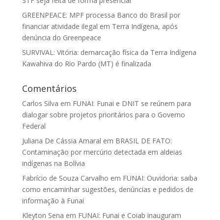
STF seja feita de forma presencial
GREENPEACE: MPF processa Banco do Brasil por
financiar atividade ilegal em Terra Indígena, após
denúncia do Greenpeace
SURVIVAL: Vitória: demarcação física da Terra Indígena
Kawahiva do Rio Pardo (MT) é finalizada
Comentários
Carlos Silva
em
FUNAI: Funai e DNIT se reúnem para
dialogar sobre projetos prioritários para o Governo
Federal
Juliana De Cássia Amaral
em
BRASIL DE FATO:
Contaminação por mercúrio detectada em aldeias
indígenas na Bolívia
Fabrício de Souza Carvalho
em
FUNAI: Ouvidoria: saiba
como encaminhar sugestões, denúncias e pedidos de
informação à Funai
Kleyton Sena
em
FUNAI: Funai e Coiab inauguram