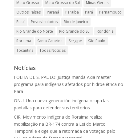
Mato Grosso
Mato Grosso do Sul
Minas Gerais
Outros Países
Paraná
Paraíba
Pará
Pernambuco
Piauí
Povos Isolados
Rio de Janeiro
Rio Grande do Norte
Rio Grande do Sul
Rondônia
Roraima
Santa Catarina
Sergipe
São Paulo
Tocantins
Todas Notícias
Notícias
FOLHA DE S. PAULO: Justiça manda Axia manter
programa para indígenas afetados por hidroelétrica no
Pará
ONU: Una nueva generación indígena ocupa las
pantallas para defender sus territorios
CIR: Movimento Indígena de Roraima realiza
mobilização na BR-174 contra a Lei do Marco
Temporal e exige que a retomada da votação pelo