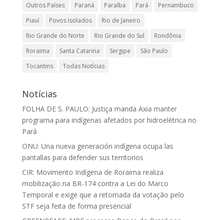
Outros Países
Paraná
Paraíba
Pará
Pernambuco
Piauí
Povos Isolados
Rio de Janeiro
Rio Grande do Norte
Rio Grande do Sul
Rondônia
Roraima
Santa Catarina
Sergipe
São Paulo
Tocantins
Todas Notícias
Notícias
FOLHA DE S. PAULO: Justiça manda Axia manter
programa para indígenas afetados por hidroelétrica no
Pará
ONU: Una nueva generación indígena ocupa las
pantallas para defender sus territorios
CIR: Movimento Indígena de Roraima realiza
mobilização na BR-174 contra a Lei do Marco
Temporal e exige que a retomada da votação pelo
STF seja feita de forma presencial