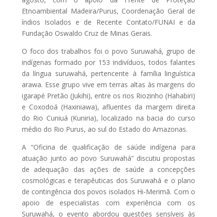
Etnoambiental Madeira/Purus, Coordenação Geral de
índios Isolados e de Recente Contato/FUNAI e da
Fundação Oswaldo Cruz de Minas Gerais.
O foco dos trabalhos foi o povo Suruwahá, grupo de
indígenas formado por 153 indivíduos, todos falantes
da língua suruwahá, pertencente à família linguística
arawa. Esse grupo vive em terras altas às margens do
igarapé Pretão (Jukihi), entre os rios Riozinho (Hahabiri)
e Coxodoá (Haxiniawa), afluentes da margem direita
do Rio Cuniuá (Kuniria), localizado na bacia do curso
médio do Rio Purus, ao sul do Estado do Amazonas.
A “Oficina de qualificação de saúde indígena para
atuação junto ao povo Suruwahá” discutiu propostas
de adequação das ações de saúde a concepções
cosmológicas e terapêuticas dos Suruwahá e o plano
de contingência dos povos isolados Hi-Merimã. Com o
apoio de especialistas com experiência com os
Suruwahá, o evento abordou questões sensíveis às