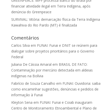
GREENPEACE: MPF processa Banco do Brasil por
financiar atividade ilegal em Terra Indígena, após
denúncia do Greenpeace
SURVIVAL: Vitória: demarcação física da Terra Indígena
Kawahiva do Rio Pardo (MT) é finalizada
Comentários
Carlos Silva
em
FUNAI: Funai e DNIT se reúnem para
dialogar sobre projetos prioritários para o Governo
Federal
Juliana De Cássia Amaral
em
BRASIL DE FATO:
Contaminação por mercúrio detectada em aldeias
indígenas na Bolívia
Fabrício de Souza Carvalho
em
FUNAI: Ouvidoria: saiba
como encaminhar sugestões, denúncias e pedidos de
informação à Funai
Kleyton Sena
em
FUNAI: Funai e Coiab inauguram
Centro de Monitoramento Etnoambiental e Plano de