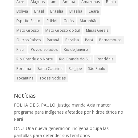
Acre
Alagoas
am
Amapá
Amazonas
Bahia
Bolívia
Brasil
Brasilia
Brasília
Ceará
Espírito Santo
FUNAI
Goiás
Maranhão
Mato Grosso
Mato Grosso do Sul
Minas Gerais
Outros Países
Paraná
Paraíba
Pará
Pernambuco
Piauí
Povos Isolados
Rio de Janeiro
Rio Grande do Norte
Rio Grande do Sul
Rondônia
Roraima
Santa Catarina
Sergipe
São Paulo
Tocantins
Todas Notícias
Notícias
FOLHA DE S. PAULO: Justiça manda Axia manter
programa para indígenas afetados por hidroelétrica no
Pará
ONU: Una nueva generación indígena ocupa las
pantallas para defender sus territorios