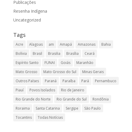
Publicações
Resenha Indígena
Uncategorized
Tags
Acre
Alagoas
am
Amapá
Amazonas
Bahia
Bolívia
Brasil
Brasilia
Brasília
Ceará
Espírito Santo
FUNAI
Goiás
Maranhão
Mato Grosso
Mato Grosso do Sul
Minas Gerais
Outros Países
Paraná
Paraíba
Pará
Pernambuco
Piauí
Povos Isolados
Rio de Janeiro
Rio Grande do Norte
Rio Grande do Sul
Rondônia
Roraima
Santa Catarina
Sergipe
São Paulo
Tocantins
Todas Notícias