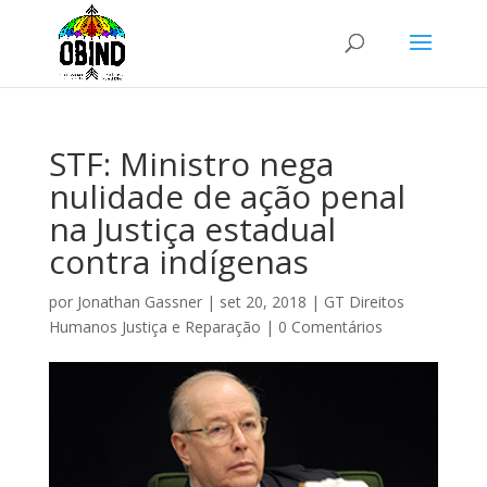
STF: Ministro nega
nulidade de ação penal
na Justiça estadual
contra indígenas
por
Jonathan Gassner
|
set 20, 2018
|
GT Direitos
Humanos Justiça e Reparação
|
0 Comentários