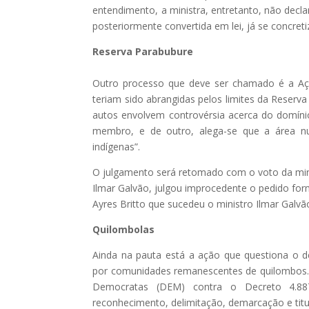
entendimento, a ministra, entretanto, não decl
posteriormente convertida em lei, já se concret
Reserva Parabubure
Outro processo que deve ser chamado é a Ação
teriam sido abrangidas pelos limites da Reserv
autos envolvem controvérsia acerca do domínio 
membro, e de outro, alega-se que a área nu
indígenas”.
O julgamento será retomado com o voto da minis
Ilmar Galvão, julgou improcedente o pedido for
Ayres Britto que sucedeu o ministro Ilmar Galvã
Quilombolas
Ainda na pauta está a ação que questiona o de
por comunidades remanescentes de quilombos. 
Democratas (DEM) contra o Decreto 4.887
reconhecimento, delimitação, demarcação e titu