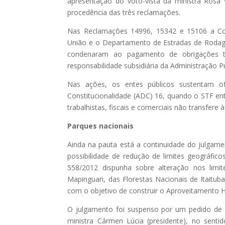
apresentação do voto-vista da ministra Rosa
procedência das três reclamações.
Nas Reclamações 14996, 15342 e 15106 a Co
União e o Departamento de Estradas de Rodag
condenaram ao pagamento de obrigações tra
responsabilidade subsidiária da Administração Pú
Nas ações, os entes públicos sustentam o
Constitucionalidade (ADC) 16, quando o STF en
trabalhistas, fiscais e comerciais não transfere
Parques nacionais
Ainda na pauta está a continuidade do julgame
possibilidade de redução de limites geográfic
558/2012 dispunha sobre alteração nos lim
Mapinguari, das Florestas Nacionais de Itaituba
com o objetivo de construir o Aproveitamento H
O julgamento foi suspenso por um pedido de v
ministra Cármen Lúcia (presidente), no sentid