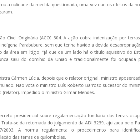
arou a nulidade da medida questionada, uma vez que os efeitos da n
izaram.
 Cível Originária (ACO) 304. A ação cobra indenização por terra
a Indígena Parabubure, sem que tenha havido a devida desapropriaçã
da área em litígio, “já que de um lado há o título aquisitivo do Es
nca saiu do domínio da União e tradicionalmente foi ocupada 
tra Cármen Lúcia, depois que o relator original, ministro aposenta
mulado. Não vota o ministro Luís Roberto Barroso sucessor do minis
o (relator). Impedido o ministro Gilmar Mendes.
creto presidencial sobre regulamentação fundiária das terras ocu
Trata-se da retomada do julgamento da ADI 3239, ajuizada pelo Pa
/2003. A norma regulamenta o procedimento para identifica
lação das terras de quilombolas.