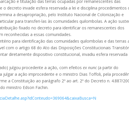
marcação e titulação das terras ocupadas por remanescentes das
 o decreto invade esfera reservada a lei e disciplina procedimentos
mina a desapropriação, pelo Instituto Nacional de Colonização e
rticular para transferi-las às comunidades quilombolas. A ação suste
oatribuição fixado no decreto para identificar os remanescentes dos
rem reconhecidas a essas comunidades.
ritério para identificação das comunidades quilombolas e das terras 
ível com o artigo 68 do Ato das Disposições Constitucionais Transitór
r diretamente dispositivo constitucional, invadiu esfera reservada a
tado) julgou procedente a ação, com efeitos
ex nunc
(a partir do
a julgar a ação improcedente e o ministro Dias Toffoli, pela procedê
orme a Constituição ao parágrafo 2º ao art. 2º do Decreto n. 4.887/20
 do ministro Edson Fachin.
oticiaDetalhe.asp?idConteudo=369064&caixaBusca=N