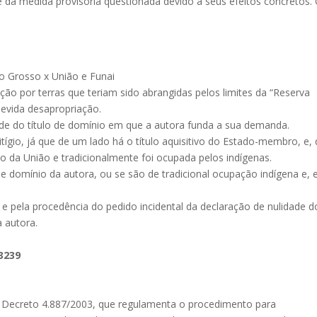
 da medida provisória questionada devido a seus efeitos concretos.
o Grosso x União e Funai
ão por terras que teriam sido abrangidas pelos limites da “Reserva
devida desapropriação.
ade do título de domínio em que a autora funda a sua demanda.
tígio, já que de um lado há o título aquisitivo do Estado-membro, e,
o da União e tradicionalmente foi ocupada pelos indígenas.
 de domínio da autora, ou se são de tradicional ocupação indígena e,
a e pela procedência do pedido incidental da declaração de nulidade d
a autora.
 3239
 Decreto 4.887/2003, que regulamenta o procedimento para