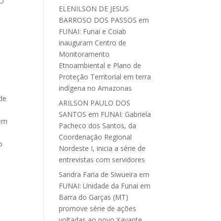
 O
ELENILSON DE JESUS
BARROSO DOS PASSOS
em
FUNAI: Funai e Coiab
inauguram Centro de
Monitoramento
Etnoambiental e Plano de
Proteção Territorial em terra
indígena no Amazonas
 de
ARILSON PAULO DOS
SANTOS
em
FUNAI: Gabriela
 em
Pacheco dos Santos, da
Coordenação Regional
o
Nordeste I, inicia a série de
entrevistas com servidores
Sandra Faria de Siwueira
em
FUNAI: Unidade da Funai em
Barra do Garças (MT)
promove série de ações
voltadas ao povo Xavante