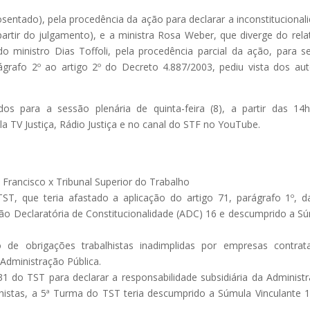
osentado), pela procedência da ação para declarar a inconstitucional
artir do julgamento), e a ministra Rosa Weber, que diverge do rela
o ministro Dias Toffoli, pela procedência parcial da ação, para s
ágrafo 2º ao artigo 2º do Decreto 4.887/2003, pediu vista dos au
s para a sessão plenária de quinta-feira (8), a partir das 14
a TV Justiça, Rádio Justiça e no canal do STF no YouTube.
rancisco x Tribunal Superior do Trabalho
T, que teria afastado a aplicação do artigo 71, parágrafo 1º, d
ção Declaratória de Constitucionalidade (ADC) 16 e descumprido a S
e obrigações trabalhistas inadimplidas por empresas contrata
Administração Pública.
31 do TST para declarar a responsabilidade subsidiária da Administ
histas, a 5ª Turma do TST teria descumprido a Súmula Vinculante 