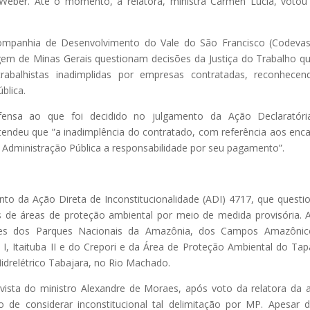
 Weber. Até o momento, a relatora, ministra Cármen Lúcia, votou
mpanhia de Desenvolvimento do Vale do São Francisco (Codevas
em de Minas Gerais questionam decisões da Justiça do Trabalho q
balhistas inadimplidas por empresas contratadas, reconhecen
blica.
fensa ao que foi decidido no julgamento da Ação Declaratóri
tendeu que ”a inadimplência do contratado, com referência aos enc
 à Administração Pública a responsabilidade por seu pagamento”.
nto da Ação Direta de Inconstitucionalidade (ADI) 4717, que questi
os de áreas de proteção ambiental por meio de medida provisória.
ites dos Parques Nacionais da Amazônia, dos Campos Amazônic
 I, Itaituba II e do Crepori e da Área de Proteção Ambiental do Tap
idrelétrico Tabajara, no Rio Machado.
ista do ministro Alexandre de Moraes, após voto da relatora da 
o de considerar inconstitucional tal delimitação por MP. Apesar 