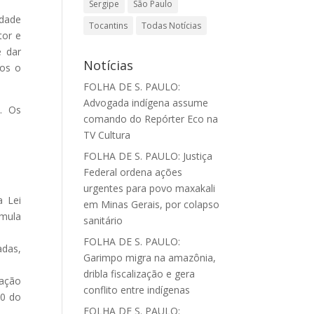
Sergipe
São Paulo
idade
Tocantins
Todas Notícias
tor e
e dar
Notícias
tos o
FOLHA DE S. PAULO:
Advogada indígena assume
h. Os
comando do Repórter Eco na
TV Cultura
FOLHA DE S. PAULO: Justiça
Federal ordena ações
urgentes para povo maxakali
a Lei
em Minas Gerais, por colapso
úmula
sanitário
FOLHA DE S. PAULO:
das,
Garimpo migra na amazônia,
dribla fiscalização e gera
ração
conflito entre indígenas
10 do
FOLHA DE S. PAULO: