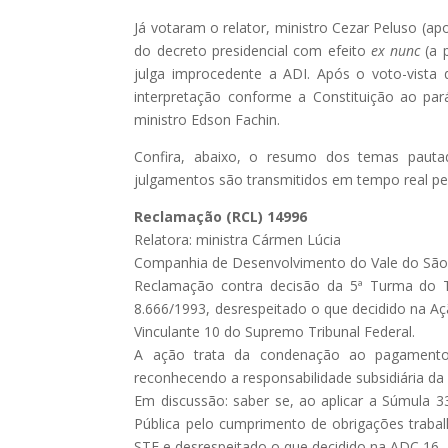
Já votaram o relator, ministro Cezar Peluso (ap
do decreto presidencial com efeito
ex nunc
(a p
julga improcedente a ADI. Após o voto-vista d
interpretação conforme a Constituição ao par
ministro Edson Fachin.
Confira, abaixo, o resumo dos temas pautado
julgamentos são transmitidos em tempo real pel
Reclamação (RCL) 14996
Relatora: ministra Cármen Lúcia
Companhia de Desenvolvimento do Vale do São F
Reclamação contra decisão da 5ª Turma do TS
8.666/1993, desrespeitado o que decidido na A
Vinculante 10 do Supremo Tribunal Federal.
A ação trata da condenação ao pagamento d
reconhecendo a responsabilidade subsidiária da 
Em discussão: saber se, ao aplicar a Súmula 3
Pública pelo cumprimento de obrigações trabal
STF e desrespeitado o que decidido na ADC 16.