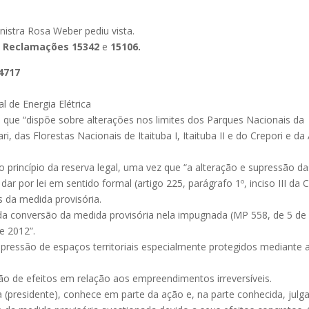
nistra Rosa Weber pediu vista.
s
Reclamações
15342
e
15106.
 4717
l de Energia Elétrica
 que “dispõe sobre alterações nos limites dos Parques Nacionais da
as Florestas Nacionais de Itaituba I, Itaituba II e do Crepori e da
 princípio da reserva legal, uma vez que “a alteração e supressão da
r por lei em sentido formal (artigo 225, parágrafo 1º, inciso III da C
s da medida provisória.
o da conversão da medida provisória nela impugnada (MP 558, de 5 de
e 2012”.
upressão de espaços territoriais especialmente protegidos mediante 
o de efeitos em relação aos empreendimentos irreversíveis.
a (presidente), conhece em parte da ação e, na parte conhecida, julg