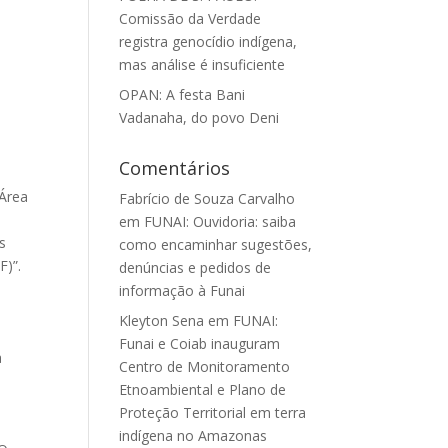
Comissão da Verdade
registra genocídio indígena,
mas análise é insuficiente
OPAN: A festa Bani
Vadanaha, do povo Deni
Comentários
 Área
Fabrício de Souza Carvalho
em
FUNAI: Ouvidoria: saiba
s
como encaminhar sugestões,
F)”.
denúncias e pedidos de
informação à Funai
Kleyton Sena
em
FUNAI:
Funai e Coiab inauguram
a
Centro de Monitoramento
Etnoambiental e Plano de
Proteção Territorial em terra
a
indígena no Amazonas