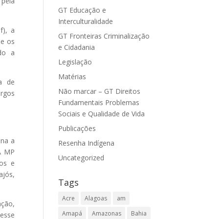
 pela
GT Educação e
Interculturalidade
f), a
GT Fronteiras Criminalização
ue os
e Cidadania
do a
Legislação
Matérias
a de
Não marcar – GT Direitos
argos
Fundamentais Problemas
Sociais e Qualidade de Vida
Publicações
ona a
Resenha Indígena
 A MP
Uncategorized
os e
ajós,
Tags
Acre
Alagoas
am
ação,
Amapá
Amazonas
Bahia
desse