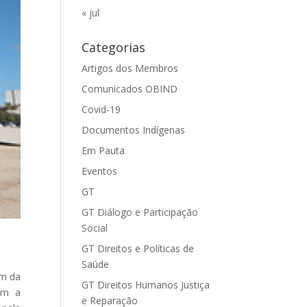
« jul
Categorias
Artigos dos Membros
Comunicados OBIND
Covid-19
Documentos Indígenas
Em Pauta
Eventos
GT
GT Diálogo e Participação
Social
GT Direitos e Políticas de
Saúde
am da
GT Direitos Humanos Justiça
com a
e Reparação