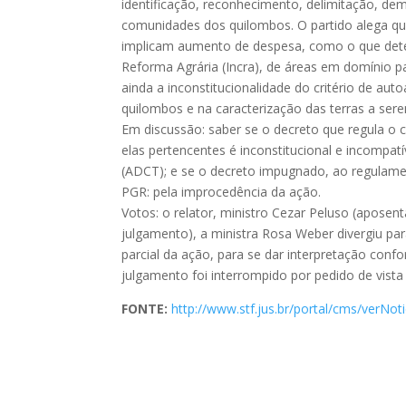
identificação, reconhecimento, delimitação, de
comunidades dos quilombos. O partido alega que
implicam aumento de despesa, como o que deter
Reforma Agrária (Incra), de áreas em domínio pa
ainda a inconstitucionalidade do critério de aut
quilombos e na caracterização das terras a se
Em discussão: saber se o decreto que regula o c
elas pertencentes é inconstitucional e incompat
(ADCT); e se o decreto impugnado, ao regulamenta
PGR: pela improcedência da ação.
Votos: o relator, ministro Cezar Peluso (aposen
julgamento), a ministra Rosa Weber divergiu par
parcial da ação, para se dar interpretação conf
julgamento foi interrompido por pedido de vista
FONTE:
http://www.stf.jus.br/portal/cms/verN