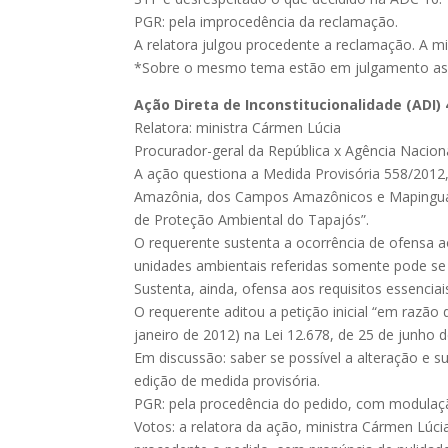
PGR: pela improcedência da reclamação.
A relatora julgou procedente a reclamação. A mi
*Sobre o mesmo tema estão em julgamento a
Ação Direta de Inconstitucionalidade (ADI)
Relatora: ministra Cármen Lúcia
Procurador-geral da República x Agência Naciona
A ação questiona a Medida Provisória 558/2012,
Amazônia, dos Campos Amazônicos e Mapinguari, d
de Proteção Ambiental do Tapajós”.
O requerente sustenta a ocorrência de ofensa ao
unidades ambientais referidas somente pode se da
Sustenta, ainda, ofensa aos requisitos essenciai
O requerente aditou a petição inicial “em razã
janeiro de 2012) na Lei 12.678, de 25 de junho d
Em discussão: saber se possível a alteração e s
edição de medida provisória.
PGR: pela procedência do pedido, com modulaçã
Votos: a relatora da ação, ministra Cármen Lúci