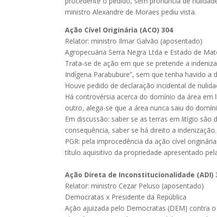
procedente o pedido, sem pronúncia de nulidade
ministro Alexandre de Moraes pediu vista.
Ação Cível Originária (ACO) 304
Relator: ministro Ilmar Galvão (aposentado)
Agropecuária Serra Negra Ltda e Estado de Mat
Trata-se de ação em que se pretende a indenizaç
Indígena Parabubure”, sem que tenha havido a 
Houve pedido de declaração incidental de nulid
Há controvérsia acerca do domínio da área em li
outro, alega-se que a área nunca saiu do domíni
Em discussão: saber se as terras em litígio são
consequência, saber se há direito a indenização.
PGR: pela improcedência da ação cível originári
título aquisitivo da propriedade apresentado pel
Ação Direta de Inconstitucionalidade (ADI)
Relator: ministro Cezar Peluso (aposentado)
Democratas x Presidente da República
Ação ajuizada pelo Democratas (DEM) contra o