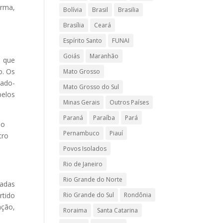
orma,
Bolívia
Brasil
Brasilia
Brasília
Ceará
Espírito Santo
FUNAI
Goiás
Maranhão
s que
o. Os
Mato Grosso
tado-
Mato Grosso do Sul
pelos
Minas Gerais
Outros Países
Paraná
Paraíba
Pará
do
Pernambuco
Piauí
tro
Povos Isolados
Rio de Janeiro
Rio Grande do Norte
padas
rtido
Rio Grande do Sul
Rondônia
ção,
Roraima
Santa Catarina