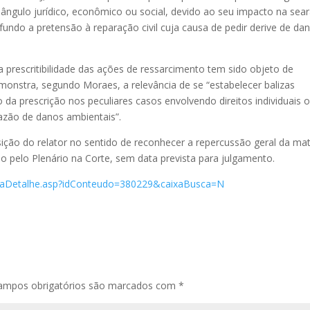
 o ângulo jurídico, econômico ou social, devido ao seu impacto na sea
 fundo a pretensão à reparação civil cuja causa de pedir derive de da
prescritibilidade das ações de ressarcimento tem sido objeto de
onstra, segundo Moraes, a relevância de se “estabelecer balizas
to da prescrição nos peculiares casos envolvendo direitos individuais 
razão de danos ambientais”.
ção do relator no sentido de reconhecer a repercussão geral da mat
o pelo Plenário na Corte, sem data prevista para julgamento.
ticiaDetalhe.asp?idConteudo=380229&caixaBusca=N
ampos obrigatórios são marcados com
*