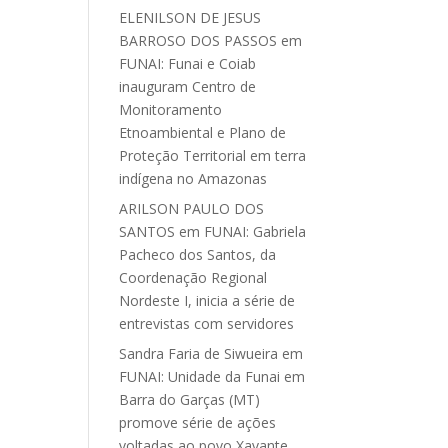
ELENILSON DE JESUS
BARROSO DOS PASSOS
em
FUNAI: Funai e Coiab
inauguram Centro de
Monitoramento
Etnoambiental e Plano de
Proteção Territorial em terra
indígena no Amazonas
ARILSON PAULO DOS
SANTOS
em
FUNAI: Gabriela
Pacheco dos Santos, da
Coordenação Regional
Nordeste I, inicia a série de
entrevistas com servidores
Sandra Faria de Siwueira
em
FUNAI: Unidade da Funai em
Barra do Garças (MT)
promove série de ações
voltadas ao povo Xavante