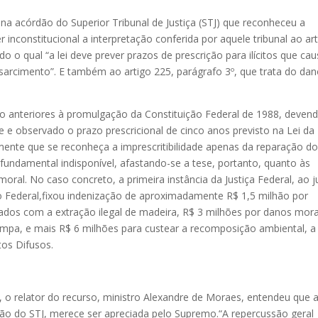
ona acórdão do Superior Tribunal de Justiça (STJ) que reconheceu a
r inconstitucional a interpretação conferida por aquele tribunal ao ar
do o qual “a lei deve prever prazos de prescrição para ilícitos que c
ssarcimento”. E também ao artigo 225, parágrafo 3º, que trata do da
ão anteriores à promulgação da Constituição Federal de 1988, deven
de e observado o prazo prescricional de cinco anos previsto na Lei da
amente que se reconheça a imprescritibilidade apenas da reparação d
 fundamental indisponível, afastando-se a tese, portanto, quanto às
moral. No caso concreto, a primeira instância da Justiça Federal, ao j
lico Federal,fixou indenização de aproximadamente R$ 1,5 milhão por
ados com a extração ilegal de madeira, R$ 3 milhões por danos mora
pa, e mais R$ 6 milhões para custear a recomposição ambiental, a
os Difusos.
, o relator do recurso, ministro Alexandre de Moraes, entendeu que 
cisão do STJ, merece ser apreciada pelo Supremo.“A repercussão geral