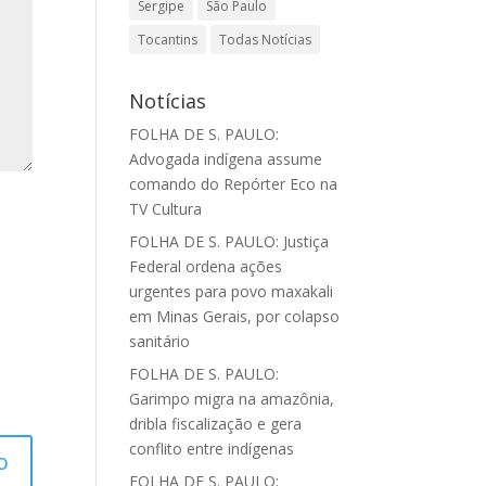
Sergipe
São Paulo
Tocantins
Todas Notícias
Notícias
FOLHA DE S. PAULO:
Advogada indígena assume
comando do Repórter Eco na
TV Cultura
FOLHA DE S. PAULO: Justiça
Federal ordena ações
urgentes para povo maxakali
em Minas Gerais, por colapso
sanitário
FOLHA DE S. PAULO:
Garimpo migra na amazônia,
dribla fiscalização e gera
conflito entre indígenas
FOLHA DE S. PAULO: