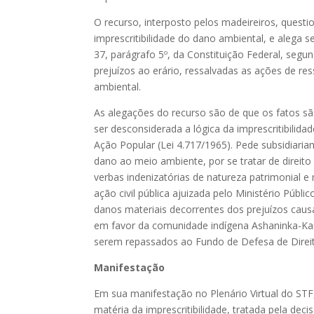
O recurso, interposto pelos madeireiros, questi
imprescritibilidade do dano ambiental, e alega se
37, parágrafo 5º, da Constituição Federal, segun
prejuízos ao erário, ressalvadas as ações de re
ambiental.
As alegações do recurso são de que os fatos s
ser desconsiderada a lógica da imprescritibilida
Ação Popular (Lei 4.717/1965). Pede subsidiari
dano ao meio ambiente, por se tratar de direito
verbas indenizatórias de natureza patrimonial e 
ação civil pública ajuizada pelo Ministério Púb
danos materiais decorrentes dos prejuízos caus
em favor da comunidade indígena Ashaninka-Kam
serem repassados ao Fundo de Defesa de Direit
Manifestação
Em sua manifestação no Plenário Virtual do STF
matéria da imprescritibilidade, tratada pela de