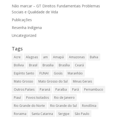
Não marcar – GT Direitos Fundamentais Problemas
Sociais e Qualidade de Vida
Publicações
Resenha Indígena
Uncategorized
Tags
Acre
Alagoas
am
Amapá
Amazonas
Bahia
Bolívia
Brasil
Brasilia
Brasília
Ceará
Espírito Santo
FUNAI
Goiás
Maranhão
Mato Grosso
Mato Grosso do Sul
Minas Gerais
Outros Países
Paraná
Paraíba
Pará
Pernambuco
Piauí
Povos Isolados
Rio de Janeiro
Rio Grande do Norte
Rio Grande do Sul
Rondônia
Roraima
Santa Catarina
Sergipe
São Paulo