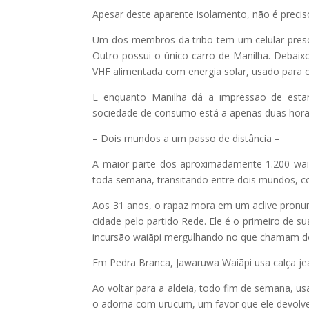
Apesar deste aparente isolamento, não é precis
Um dos membros da tribo tem um celular preso e
Outro possui o único carro de Manilha. Debai
VHF alimentada com energia solar, usado para c
E enquanto Manilha dá a impressão de estar
sociedade de consumo está a apenas duas horas
– Dois mundos a um passo de distância –
A maior parte dos aproximadamente 1.200 waiã
toda semana, transitando entre dois mundos, 
Aos 31 anos, o rapaz mora em um aclive pronunc
cidade pelo partido Rede. Ele é o primeiro de s
incursão waiãpi mergulhando no que chamam de
Em Pedra Branca, Jawaruwa Waiãpi usa calça je
Ao voltar para a aldeia, todo fim de semana, us
o adorna com urucum, um favor que ele devolve