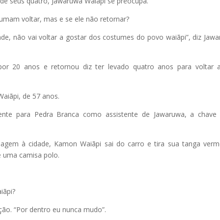
 de seus quatro, Jawaruwa Waiãpi se preocupa.
umam voltar, mas e se ele não retornar?
dade, não vai voltar a gostar dos costumes do povo waiãpi”, diz Jaw
r 20 anos e retornou diz ter levado quatro anos para voltar 
Waiãpi, de 57 anos.
ente para Pedra Branca como assistente de Jawaruwa, a chave 
iagem à cidade, Kamon Waiãpi sai do carro e tira sua tanga verm
e uma camisa polo.
iãpi?
ção. “Por dentro eu nunca mudo”.