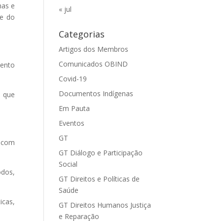
has e
« jul
 e do
Categorias
Artigos dos Membros
Comunicados OBIND
mento
Covid-19
Documentos Indígenas
s que
Em Pauta
Eventos
GT
e com
GT Diálogo e Participação
Social
odos,
GT Direitos e Políticas de
Saúde
icas,
GT Direitos Humanos Justiça
e Reparação