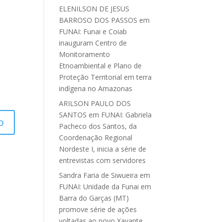
ELENILSON DE JESUS
BARROSO DOS PASSOS
em
FUNAI: Funai e Coiab
inauguram Centro de
Monitoramento
Etnoambiental e Plano de
Proteção Territorial em terra
indígena no Amazonas
ARILSON PAULO DOS
SANTOS
em
FUNAI: Gabriela
Pacheco dos Santos, da
Coordenação Regional
Nordeste I, inicia a série de
entrevistas com servidores
Sandra Faria de Siwueira
em
FUNAI: Unidade da Funai em
Barra do Garças (MT)
promove série de ações
voltadas ao povo Xavante