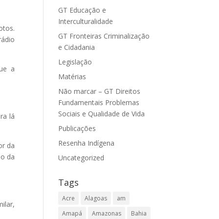
GT Educação e
Interculturalidade
otos.
GT Fronteiras Criminalização
rádio
e Cidadania
Legislação
que a
Matérias
Não marcar – GT Direitos
Fundamentais Problemas
Sociais e Qualidade de Vida
ra lá
Publicações
Resenha Indígena
or da
lo da
Uncategorized
Tags
Acre
Alagoas
am
ilar,
Amapá
Amazonas
Bahia