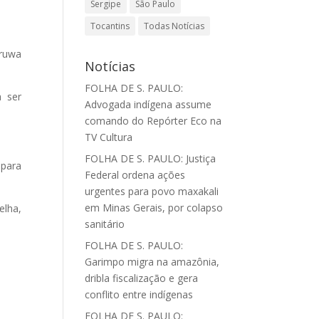
Sergipe
São Paulo
Tocantins
Todas Notícias
aruwa
Notícias
FOLHA DE S. PAULO:
a ser
Advogada indígena assume
comando do Repórter Eco na
TV Cultura
FOLHA DE S. PAULO: Justiça
para
Federal ordena ações
urgentes para povo maxakali
em Minas Gerais, por colapso
elha,
sanitário
FOLHA DE S. PAULO:
Garimpo migra na amazônia,
dribla fiscalização e gera
conflito entre indígenas
FOLHA DE S. PAULO: