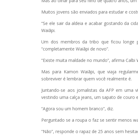
Mas ao olhar para seu filho de quatro anos, um
Muitos jovens são enviados para estudar e cost
“Se ele sair da aldeia e acabar gostando da ci
Waiãpi.
Um dos membros da tribo que ficou longe po
“completamente Waiãpi de novo”.
“Existe muita maldade no mundo”, afirma Calbi 
Mas para Kamon Waiãpi, que viaja regularm
sobreviver é lembrar quem você realmente é.
Juntando-se aos jornalistas da AFP em uma v
vestindo uma calça jeans, um sapato de couro 
“Agora sou um homem branco”, diz.
Perguntado se a roupa o faz se sentir menos wa
“Não”, responde o rapaz de 25 anos sem hesita