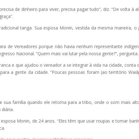
ecisa de dinheiro para viver, precisa pagar tudo”, diz. “De volta à al
graça”.
tradicional tanga. Sua esposa Monin, vestida da mesma maneira, o 
ara de Vereadores porque não havia nenhum representante indígena
esso Nacional. “Quem mais vai lutar pela nossa gente?”, pergunta.
nca e que ajudou o vereador a se integrar à vida na cidade, conta 
ra a gente da cidade. “Poucas pessoas foram (ao território Waiãp
 sua família quando ele retorna para a tribo, onde o som mais alt
diária.
a esposa Monin, de 24 anos. “Eles têm que usar roupas e tomar ban
ca.