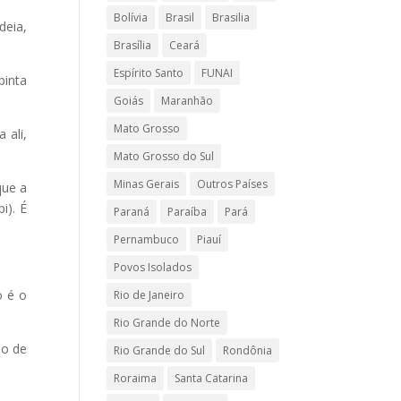
Bolívia
Brasil
Brasilia
deia,
Brasília
Ceará
Espírito Santo
FUNAI
pinta
Goiás
Maranhão
Mato Grosso
 ali,
Mato Grosso do Sul
Minas Gerais
Outros Países
que a
i). É
Paraná
Paraíba
Pará
Pernambuco
Piauí
Povos Isolados
o é o
Rio de Janeiro
Rio Grande do Norte
ho de
Rio Grande do Sul
Rondônia
Roraima
Santa Catarina