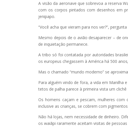
A visão da aeronave que sobrevoa a reserva Wa
com os corpos pintados com desenhos em pre
jenipapo.
“Você acha que vieram para nos ver?”, pergunta 
Mesmo depois de o avião desaparecer – de on
de inquietação permanece.
A tribo só foi contatada por autoridades brasil
os europeus chegassem à América há 500 anos,
Mas o chamado “mundo moderno” se aproxima 
Para alguém vindo de fora, a vida em Manilh
tetos de palha parece à primeira vista um clichê 
Os homens caçam e pescam, mulheres com os 
inclusive as crianças, se cobrem com pigmentos
Não há lojas, nem necessidade de dinheiro. Dif
os waiãpi raramente aceitam visitas de pessoas