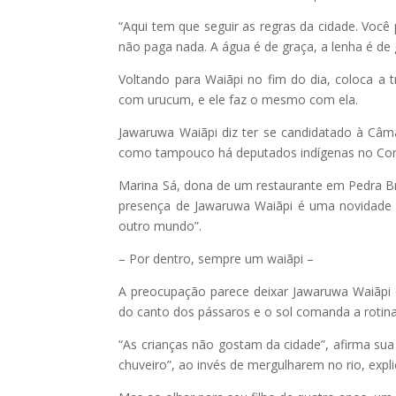
“Aqui tem que seguir as regras da cidade. Você pr
não paga nada. A água é de graça, a lenha é de 
Voltando para Waiãpi no fim do dia, coloca a 
com urucum, e ele faz o mesmo com ela.
Jawaruwa Waiãpi diz ter se candidatado à Câm
como tampouco há deputados indígenas no Congr
Marina Sá, dona de um restaurante em Pedra Bra
presença de Jawaruwa Waiãpi é uma novidade pa
outro mundo”.
– Por dentro, sempre um waiãpi –
A preocupação parece deixar Jawaruwa Waiãpi e
do canto dos pássaros e o sol comanda a rotina 
“As crianças não gostam da cidade”, afirma su
chuveiro”, ao invés de mergulharem no rio, expli