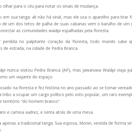
o olhar para o céu para notar os sinais de mudança.
m sua tanga: ali não há sinal, mas ele usa o aparelho para tirar f
xo de um dos tetos de palha de suas cabanas vem o barulho de um 
onectar as comunidades waiãpi espalhadas pela floresta.
 perdida no palpitante coração da floresta, todo mundo sabe 
 de estrada, na cidade de Pedra Branca.
pi nunca visitou Pedra Branca (AP), mas Jawaruwa Waiãpi viaja pa
como um viajante do espaço.
iado na floresta e fez história no ano passado ao se tornar veread
ua tribo a ocupar um cargo político pelo voto popular, um raro exemp
 território “do homem branco”.
ans e camisa xadrez, e senta atrás de uma mesa.
a apenas a tradicional tanga. Sua esposa, Monin, vestida de forma sim
.