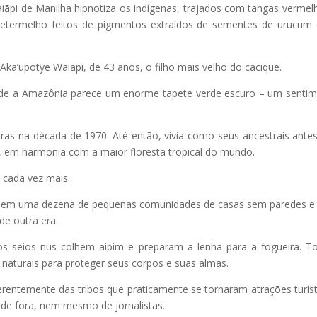
iãpi de Manilha hipnotiza os indígenas, trajados com tangas vermel
termelho feitos de pigmentos extraídos de sementes de urucum
Aka’upotye Waiãpi, de 43 anos, o filho mais velho do cacique.
de a Amazônia parece um enorme tapete verde escuro – um senti
eiras na década de 1970. Até então, vivia como seus ancestrais ante
 em harmonia com a maior floresta tropical do mundo.
cada vez mais.
a e em uma dezena de pequenas comunidades de casas sem paredes 
de outra era.
seios nus colhem aipim e preparam a lenha para a fogueira. T
 naturais para proteger seus corpos e suas almas.
erentemente das tribos que praticamente se tornaram atrações turíst
 de fora, nem mesmo de jornalistas.