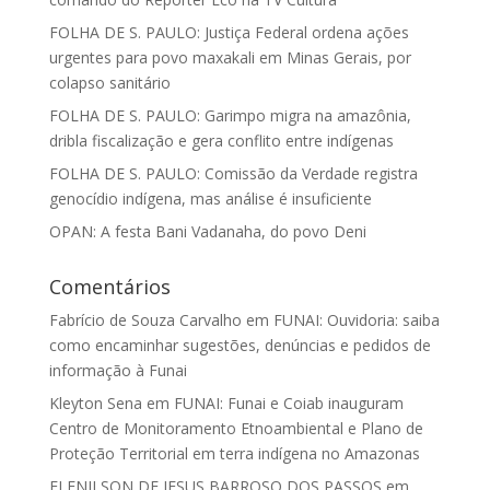
FOLHA DE S. PAULO: Justiça Federal ordena ações
urgentes para povo maxakali em Minas Gerais, por
colapso sanitário
FOLHA DE S. PAULO: Garimpo migra na amazônia,
dribla fiscalização e gera conflito entre indígenas
FOLHA DE S. PAULO: Comissão da Verdade registra
genocídio indígena, mas análise é insuficiente
OPAN: A festa Bani Vadanaha, do povo Deni
Comentários
Fabrício de Souza Carvalho
em
FUNAI: Ouvidoria: saiba
como encaminhar sugestões, denúncias e pedidos de
informação à Funai
Kleyton Sena
em
FUNAI: Funai e Coiab inauguram
Centro de Monitoramento Etnoambiental e Plano de
Proteção Territorial em terra indígena no Amazonas
ELENILSON DE JESUS BARROSO DOS PASSOS
em