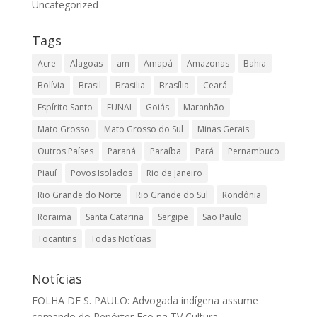
Uncategorized
Tags
Acre
Alagoas
am
Amapá
Amazonas
Bahia
Bolívia
Brasil
Brasilia
Brasília
Ceará
Espírito Santo
FUNAI
Goiás
Maranhão
Mato Grosso
Mato Grosso do Sul
Minas Gerais
Outros Países
Paraná
Paraíba
Pará
Pernambuco
Piauí
Povos Isolados
Rio de Janeiro
Rio Grande do Norte
Rio Grande do Sul
Rondônia
Roraima
Santa Catarina
Sergipe
São Paulo
Tocantins
Todas Notícias
Notícias
FOLHA DE S. PAULO: Advogada indígena assume
comando do Repórter Eco na TV Cultura