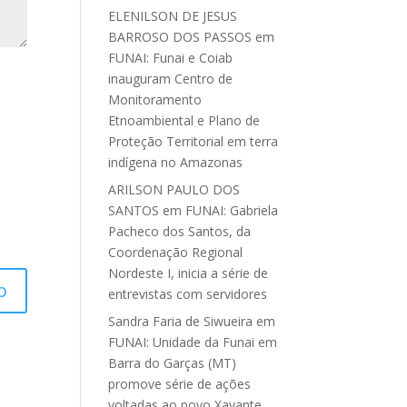
ELENILSON DE JESUS
BARROSO DOS PASSOS
em
FUNAI: Funai e Coiab
inauguram Centro de
Monitoramento
Etnoambiental e Plano de
Proteção Territorial em terra
indígena no Amazonas
ARILSON PAULO DOS
SANTOS
em
FUNAI: Gabriela
Pacheco dos Santos, da
Coordenação Regional
Nordeste I, inicia a série de
entrevistas com servidores
Sandra Faria de Siwueira
em
FUNAI: Unidade da Funai em
Barra do Garças (MT)
promove série de ações
voltadas ao povo Xavante