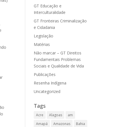
nas)
GT Educação e
Interculturalidade
GT Fronteiras Criminalização
A
e Cidadania
e
Legislação
Matérias
ando
Não marcar – GT Direitos
Fundamentais Problemas
Sociais e Qualidade de Vida
Publicações
ar
Resenha Indígena
Uncategorized
Tags
ião
do
Acre
Alagoas
am
Amapá
Amazonas
Bahia