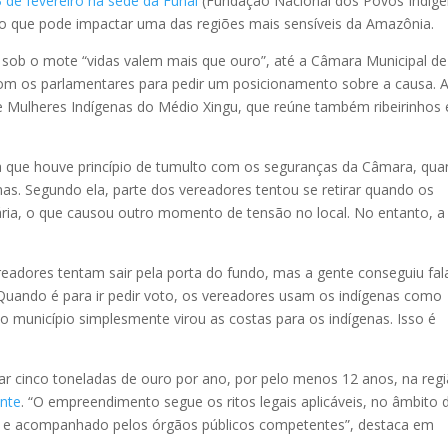
de fevereiro na sede da Funai
(Fundação Nacional dos Povos Indíge
o que pode impactar uma das regiões mais sensíveis da Amazônia.
 sob o mote “vidas valem mais que ouro”, até a Câmara Municipal de
om os parlamentares para pedir um posicionamento sobre a causa. 
 Mulheres Indígenas do Médio Xingu, que reúne também ribeirinhos 
ata que houve princípio de tumulto com os seguranças da Câmara, qu
nas. Segundo ela, parte dos vereadores tentou se retirar quando os
nária, o que causou outro momento de tensão no local. No entanto, a
ereadores tentam sair pela porta do fundo, mas a gente conseguiu fal
Quando é para ir pedir voto, os vereadores usam os indígenas como
 o município simplesmente virou as costas para os indígenas. Isso é
r cinco toneladas de ouro por ano, por pelo menos 12 anos, na reg
onte
. “O empreendimento segue os ritos legais aplicáveis, no âmbito 
o e acompanhado pelos órgãos públicos competentes”, destaca em