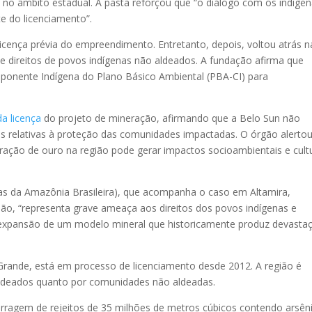
no âmbito estadual. A pasta reforçou que “o diálogo com os indígen
te do licenciamento”.
icença prévia do empreendimento. Entretanto, depois, voltou atrás n
de direitos de povos indígenas não aldeados. A fundação afirma que
ponente Indígena do Plano Básico Ambiental (PBA-CI) para
a licença
do projeto de mineração, afirmando que a Belo Sun não
ais relativas à proteção das comunidades impactadas. O órgão alerto
ração de ouro na região pode gerar impactos socioambientais e cult
s da Amazônia Brasileira), que acompanha o caso em Altamira,
são, “representa grave ameaça aos direitos dos povos indígenas e
a expansão de um modelo mineral que historicamente produz devasta
Grande, está em processo de licenciamento desde 2012. A região é
aldeados quanto por comunidades não aldeadas.
rragem de rejeitos de 35 milhões de metros cúbicos contendo arsên