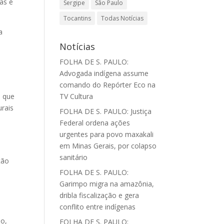
as é
Sergipe
São Paulo
Tocantins
Todas Notícias
a
Notícias
FOLHA DE S. PAULO:
Advogada indígena assume
comando do Repórter Eco na
u que
TV Cultura
urais
FOLHA DE S. PAULO: Justiça
Federal ordena ações
urgentes para povo maxakali
em Minas Gerais, por colapso
sanitário
ção
FOLHA DE S. PAULO:
Garimpo migra na amazônia,
dribla fiscalização e gera
conflito entre indígenas
io,
FOLHA DE S. PAULO: