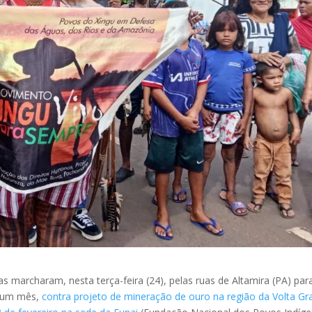
s marcharam, nesta terça-feira (24), pelas ruas de Altamira (PA) par
 um mês,
contra projeto de mineração de ouro na região da Volta G