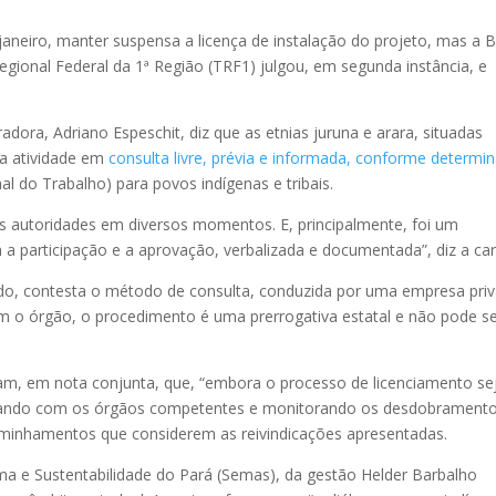
 janeiro, manter suspensa a licença de instalação do projeto, mas a 
Regional Federal da 1ª Região (TRF1) julgou, em segunda instância, e
radora, Adriano Espeschit, diz que as etnias juruna e arara, situadas
 a atividade em
consulta livre, prévia e informada, conforme determin
l do Trabalho) para povos indígenas e tribais.
 autoridades em diversos momentos. E, principalmente, foi um
a participação e a aprovação, verbalizada e documentada”, diz a car
lado, contesta o método de consulta, conduzida por uma empresa pri
m o órgão, o procedimento é uma prerrogativa estatal e não pode s
ram, em nota conjunta, que, “embora o processo de licenciamento se
culando com os órgãos competentes e monitorando os desdobrament
ncaminhamentos que considerem as reivindicações apresentadas.
ima e Sustentabilidade do Pará (Semas), da gestão Helder Barbalho