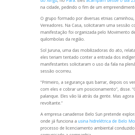
do Xingu
, no
Pará
. Eles
acampam desde o dia 23 
na cidade, pedindo o fim de um empreendiment
O grupo formado por diversas etnias caminhou,
Vereadores. Na Casa, solicitaram uma sessão c
manifestação foi organizada pelo Movimento de
quilombolas da região.
Sol Juruna, uma das mobilizadoras do ato, rel
eles teriam tentado conter a entrada dos indíge
manifestantes solicitaram o uso da fala na ple
sessão ocorreu.
“Primeiro, a segurança quis barrar, depois os v
com eles e cobrar um posicionamento”, disse. “
palanque. Eles vão lá atrás da gente. Mas agora
revoltante.”
A empresa canadense Belo Sun pretende explora
onde já funciona a
usina hidrelétrica de Belo M
processo de licenciamento ambiental conduzid
comunicado a companhia.