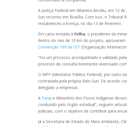
A Justiça Federal em Altamira decidiu, em 12 de
Sun recorreu em Brasília. Com isso, o Tribunal 
restabeleceu a licença, no dia 13 de fevereiro.
Em carta enviada à
Folha
, o presidente da mine
dentro do raio de 10 km do projeto, aprovaram
Convenção 169 da OIT
(Organização Internaciona
“Foi um processo acompanhado e validado pelas
processo de consulta livremente vivenciado com 
O MPF (Ministério Público Federal), por outro 
contratada pela própria Belo Sun. De acordo co
delegado a empresas.
A
Funai
e Ministério dos Povos Indígenas disse
conduzido pelo órgão estadual”, seguem arti
judiciais, com o objetivo de contribuir para e
Já a Secretaria de Estado de Meio Ambiente, Cl